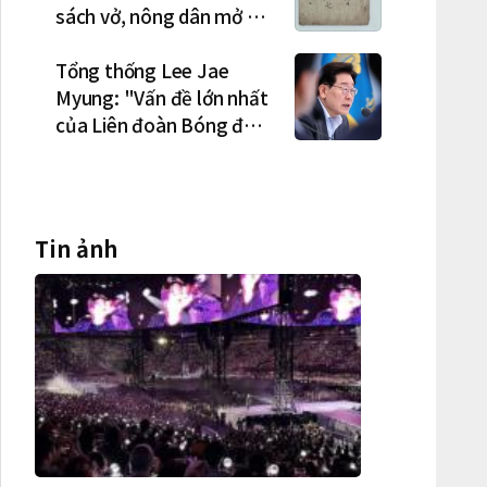
sách vở, nông dân mở hội
"rửa cuốc" sau mùa vụ
Tổng thống Lee Jae
Myung: "Vấn đề lớn nhất
của Liên đoàn Bóng đá
Hàn Quốc là cơ cấu thiếu
dân chủ và tình trạng
nắm quyền quá lâu"
Tin ảnh