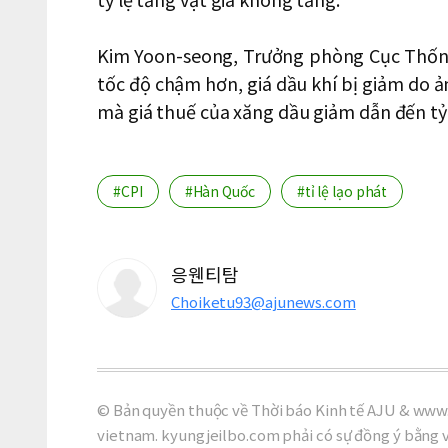
Kim Yoon-seong, Trưởng phòng Cục Thống k
tốc độ chậm hơn, giá dầu khí bị giảm do ản
mà giá thuế của xăng dầu giảm dẫn đến tỷ 
#CPI
#Hàn Quốc
#tỉ lệ lạo phát
응웬티탐
Choiketu93@ajunews.com
© Bản quyền thuộc về Thời báo Kinh tế AJU & www.
vietnam. kyungjeilbo.com phải có sự đồng ý bằng 