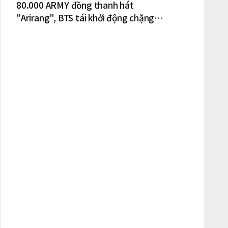
80.000 ARMY đồng thanh hát
"Arirang", BTS tái khởi động chặng
lưu diễn Bắc Mỹ tại New York – New
Jersey