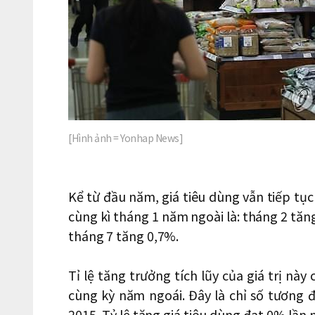
[Hình ảnh = Yonhap News]
Kể từ đầu năm, giá tiêu dùng vẫn tiếp tục 
cùng kì tháng 1 năm ngoài là: tháng 2 tăn
tháng 7 tăng 0,7%.
Tỉ lệ tăng trưởng tích lũy của giá trị này
cùng kỳ năm ngoái. Đây là chỉ số tương
2015. Tỷ lệ tăng giá tiêu dùng đạt 0% lần n