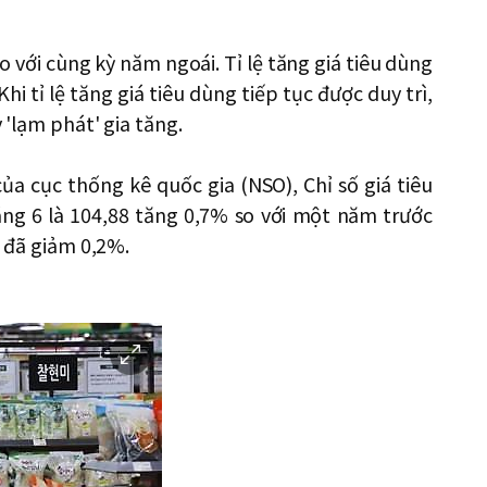
 với cùng kỳ năm ngoái. Tỉ lệ tăng giá tiêu dùng
i tỉ lệ tăng giá tiêu dùng tiếp tục được duy trì,
 'lạm phát' gia tăng.
ủa cục thống kê quốc gia (NSO), Chỉ số giá tiêu
áng 6 là 104,88 tăng 0,7% so với một năm trước
c đã giảm 0,2%.
이
미
지
확
대