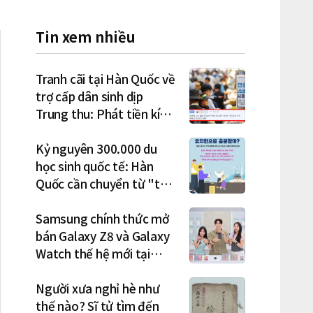
Tin xem nhiều
Tranh cãi tại Hàn Quốc về
trợ cấp dân sinh dịp
Trung thu: Phát tiền kích
cầu hay gánh nặng cho
tương lai?
Kỷ nguyên 300.000 du
học sinh quốc tế: Hàn
Quốc cần chuyển từ "thu
hút" sang "học tập –
việc làm – định cư"
Samsung chính thức mở
bán Galaxy Z8 và Galaxy
Watch thế hệ mới tại
Hàn Quốc, lập kỷ lục 1,44
triệu đơn đặt trước
Người xưa nghỉ hè như
thế nào? Sĩ tử tìm đến