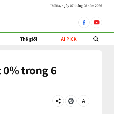
Thứ Ba, ngày 07 tháng 08 năm 2026
facebook
youtube
Thế giới
AI PICK
search
t 0% trong 6
Share
Print
Text
size