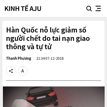
search
nav
button
button
Hàn Quốc nỗ lực giảm số
người chết do tai nạn giao
thông và tự tử
Thanh Phương
21:34 07-12-2018
Share
Text
size