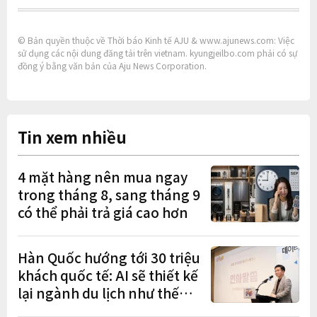
© Bản quyền thuộc về Thời báo Kinh tế AJU & www.ajunews.com: Việc
sử dụng các nội dung đăng tải trên vietnam. kyungjeilbo.com phải có sự
đồng ý bằng văn bản của Aju News Corporation.
Tin xem nhiều
4 mặt hàng nên mua ngay
trong tháng 8, sang tháng 9
có thể phải trả giá cao hơn
Hàn Quốc hướng tới 30 triệu
khách quốc tế: AI sẽ thiết kế
lại ngành du lịch như thế
nào?