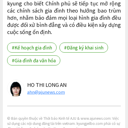
kyung cho biết Chính phủ sẽ tiếp tục mở rộng
các chính sách gia đình theo hướng bao trùm
hơn, nhằm bảo đảm mọi loại hình gia đình đều
được đối xử bình đẳng và có điều kiện xây dựng
cuộc sống ổn định.
#Kế hoạch gia đình
#Đăng ký khai sinh
#Gia đình đa văn hóa
HO THI LONG AN
ahn@ajunews.com
© Bản quyền thuộc về Thời báo Kinh tế AJU & www.ajunews.com: Việc
sử dụng các nội dung đăng tải trên vietnam. kyungjeilbo.com phải có sự