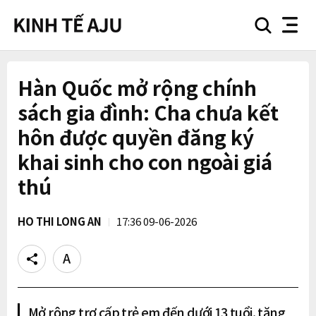
search
nav
button
button
Hàn Quốc mở rộng chính
sách gia đình: Cha chưa kết
hôn được quyền đăng ký
khai sinh cho con ngoài giá
thú
HO THI LONG AN
17:36 09-06-2026
Share
Text
size
Mở rộng trợ cấp trẻ em đến dưới 13 tuổi, tăng