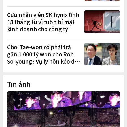
chồng mới cưới
Cựu nhân viên SK hynix lĩnh
18 tháng tù vì tuồn bí mật
kinh doanh cho công ty
Trung Quốc
Choi Tae-won có phải trả
gần 1.000 tỷ won cho Roh
So-young? Vụ ly hôn kéo dài
9 năm sắp có phán quyết
cuối cùng
Tin ảnh