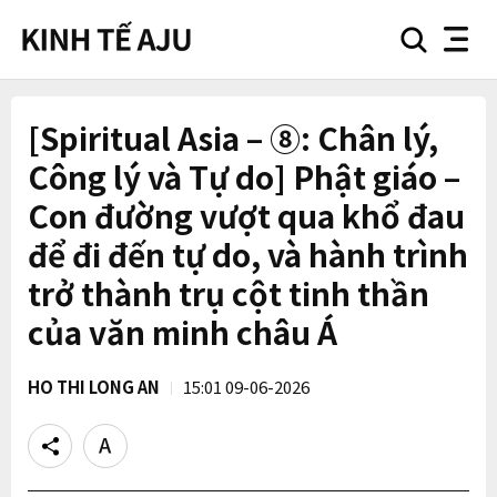
search
nav
button
button
[Spiritual Asia – ⑧: Chân lý,
Công lý và Tự do] Phật giáo –
Con đường vượt qua khổ đau
để đi đến tự do, và hành trình
trở thành trụ cột tinh thần
của văn minh châu Á
HO THI LONG AN
15:01 09-06-2026
Share
Text
size