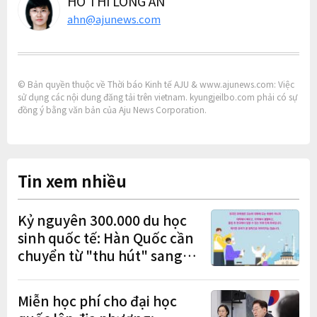
HO THI LONG AN
ahn@ajunews.com
© Bản quyền thuộc về Thời báo Kinh tế AJU & www.ajunews.com: Việc
sử dụng các nội dung đăng tải trên vietnam. kyungjeilbo.com phải có sự
đồng ý bằng văn bản của Aju News Corporation.
Tin xem nhiều
Kỷ nguyên 300.000 du học
sinh quốc tế: Hàn Quốc cần
chuyển từ "thu hút" sang
"học tập – việc làm – định
cư"
Miễn học phí cho đại học