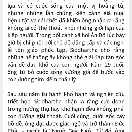
lụa và có cuộc sống của một vị hoàng tử,
nhưng những lần chứng kiến cảnh già nua,
bệnh tật và cái chết đã khiến ông nhận ra rằng
không ai có thể thoát khỏi những giới hạn của
kiếp người. Trong bối cảnh xã hội Ấn Độ lúc bấy
giờ bị chi phối bởi chế độ đẳng cấp và các nghi
lễ tôn giáo phức tạp, Siddhartha cho rằng
những hệ thống ấy không thể giải đáp tận gốc
vấn đề đau khổ của con người. Năm 29 tuổi,
ông từ bỏ cuộc sống vương giả để bước vào
con đường tìm kiếm chân lý.
Sau sáu năm tu hành khổ hạnh và nghiên cứu
triết học, Siddhartha nhận ra rằng cực đoan
trong hưởng thụ hay khổ hạnh đều không phải
con đường giải thoát. Cuối cùng, dưới gốc cây
bồ đề, ông đạt được giác ngộ và trở thành Đức
Phật – nghĩa là “Người Giác Ngộ”. Từ đó, ông