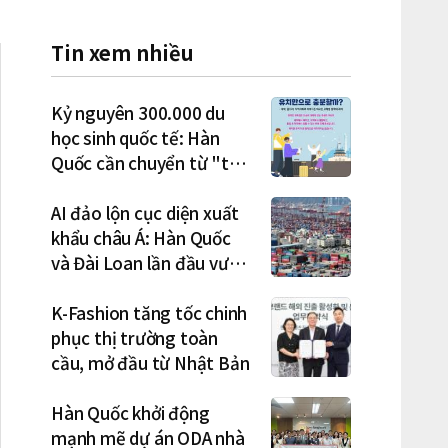
Tin xem nhiều
Kỷ nguyên 300.000 du
học sinh quốc tế: Hàn
Quốc cần chuyển từ "thu
hút" sang "học tập –
việc làm – định cư"
AI đảo lộn cục diện xuất
khẩu châu Á: Hàn Quốc
và Đài Loan lần đầu vượt
Nhật Bản
K-Fashion tăng tốc chinh
phục thị trường toàn
cầu, mở đầu từ Nhật Bản
Hàn Quốc khởi động
mạnh mẽ dự án ODA nhà