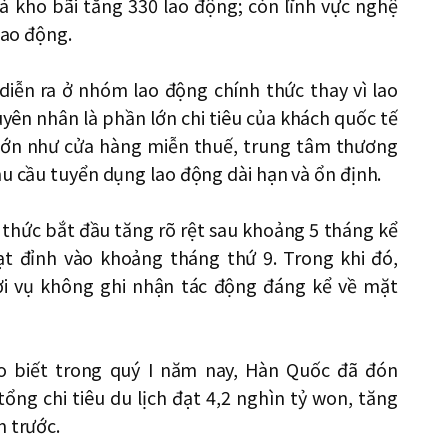
và kho bãi tăng 330 lao động; còn lĩnh vực nghệ
lao động.
 diễn ra ở nhóm lao động chính thức thay vì lao
yên nhân là phần lớn chi tiêu của khách quốc tế
lớn như cửa hàng miễn thuế, trung tâm thương
hu cầu tuyển dụng lao động dài hạn và ổn định.
 thức bắt đầu tăng rõ rệt sau khoảng 5 tháng kể
đạt đỉnh vào khoảng tháng thứ 9. Trong khi đó,
ời vụ không ghi nhận tác động đáng kể về mặt
 biết trong quý I năm nay, Hàn Quốc đã đón
tổng chi tiêu du lịch đạt 4,2 nghìn tỷ won, tăng
m trước.