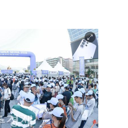
이
미
지
확
대