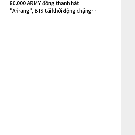
80.000 ARMY đồng thanh hát
"Arirang", BTS tái khởi động chặng
lưu diễn Bắc Mỹ tại New York – New
Jersey