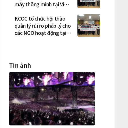
máy thông minh tại Việt
Nam, mở trung tâm điều
phối ở Hà Nội
KCOC tổ chức hội thảo
quản lý rủi ro pháp lý cho
các NGO hoạt động tại
Việt Nam
Tin ảnh