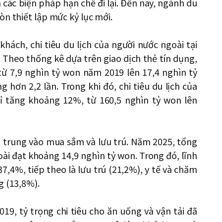
các biện pháp hạn chế đi lại. Đến nay, ngành du
òn thiết lập mức kỷ lục mới.
khách, chi tiêu du lịch của người nước ngoài tại
Theo thống kê dựa trên giao dịch thẻ tín dụng,
từ 7,9 nghìn tỷ won năm 2019 lên 17,4 nghìn tỷ
ơn 2,2 lần. Trong khi đó, chi tiêu du lịch của
ỉ tăng khoảng 12%, từ 160,5 nghìn tỷ won lên
p trung vào mua sắm và lưu trú. Năm 2025, tổng
oài đạt khoảng 14,9 nghìn tỷ won. Trong đó, lĩnh
7,4%, tiếp theo là lưu trú (21,2%), y tế và chăm
g (13,8%).
019, tỷ trọng chi tiêu cho ăn uống và vận tải đã