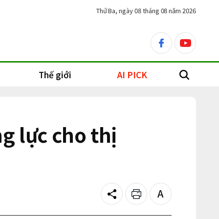
Thứ Ba, ngày 08 tháng 08 năm 2026
facebook
youtube
Thế giới
AI PICK
search
g lực cho thị
Share
Print
Text
size