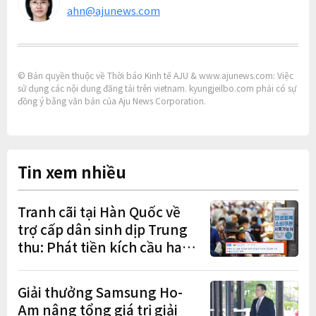
ahn@ajunews.com
© Bản quyền thuộc về Thời báo Kinh tế AJU & www.ajunews.com: Việc
sử dụng các nội dung đăng tải trên vietnam. kyungjeilbo.com phải có sự
đồng ý bằng văn bản của Aju News Corporation.
Tin xem nhiều
Tranh cãi tại Hàn Quốc về
trợ cấp dân sinh dịp Trung
thu: Phát tiền kích cầu hay
gánh nặng cho tương lai?
Giải thưởng Samsung Ho-
Am nâng tổng giá trị giải