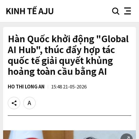
search
nav
button
button
Hàn Quốc khởi động "Global
AI Hub", thúc đẩy hợp tác
quốc tế giải quyết khủng
hoảng toàn cầu bằng AI
HO THI LONG AN
15:48 21-05-2026
Share
Text
size