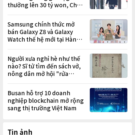
thưởng lên 30 tỷ won, Chủ
tịch Lee Jae-yong tham dự
lễ trao giải năm thứ 5 liên
Samsung chính thức mở
tiếp
bán Galaxy Z8 và Galaxy
Watch thế hệ mới tại Hàn
Quốc, lập kỷ lục 1,44 triệu
đơn đặt trước
Người xưa nghỉ hè như thế
nào? Sĩ tử tìm đến sách vở,
nông dân mở hội "rửa
cuốc" sau mùa vụ
Busan hỗ trợ 10 doanh
nghiệp blockchain mở rộng
sang thị trường Việt Nam
Tin ảnh