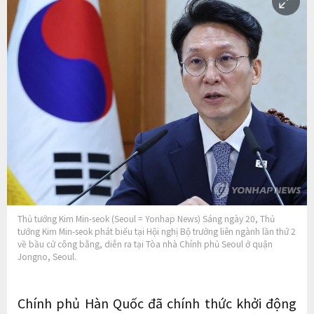
Thủ tướng Kim Min-seok (Seoul = Yonhap News) Sáng ngày 20, Thủ
tướng Kim Min-seok phát biểu tại Hội nghị Bộ trưởng liên ngành lần thứ 2
về bầu cử công bằng, diễn ra tại Tòa nhà Chính phủ Seoul ở quận
Jongno, Seoul.
Chính phủ Hàn Quốc đã chính thức khởi động