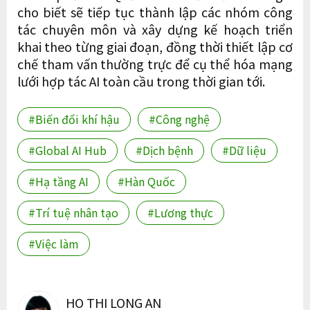
cho biết sẽ tiếp tục thành lập các nhóm công
tác chuyên môn và xây dựng kế hoạch triển
khai theo từng giai đoạn, đồng thời thiết lập cơ
chế tham vấn thường trực để cụ thể hóa mạng
lưới hợp tác AI toàn cầu trong thời gian tới.
#Biến đổi khí hậu
#Công nghệ
#Global AI Hub
#Dịch bệnh
#Dữ liệu
#Hạ tầng AI
#Hàn Quốc
#Trí tuệ nhân tạo
#Lương thực
#Việc làm
HO THI LONG AN