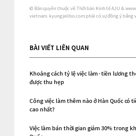
© Bản quyền thuộc về Thời báo Kinh tế AJU & www.
vietnam. kyungjeilbo.com phải có sự đồng ý bằng 
BÀI VIẾT LIÊN QUAN
Khoảng cách tỷ lệ việc làm·tiền lương th
được thu hẹp
Công việc làm thêm nào ở Hàn Quốc có ti
cao nhất?
Việc làm bán thời gian giảm 30% trong khi