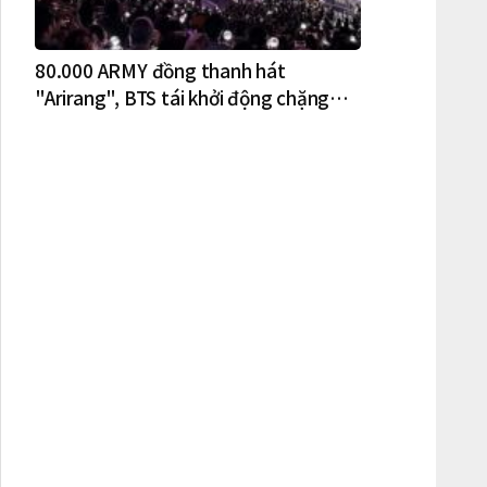
80.000 ARMY đồng thanh hát
"Arirang", BTS tái khởi động chặng
lưu diễn Bắc Mỹ tại New York – New
Jersey