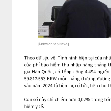
[Ảnh=Yonhap News]
Theo dữ liệu về 'Tình hình hiện tại của nh
của phí bảo hiểm thu nhập hàng tháng t
gia Hàn Quốc, có tổng cộng 4.494 người
59.812.553 KRW mỗi tháng (tương đương
vào năm 2024 từ tiền lãi, cổ tức, tiền cho 
Con số này chỉ chiếm hơn 0,02% trong tổn
hiểm y tế.