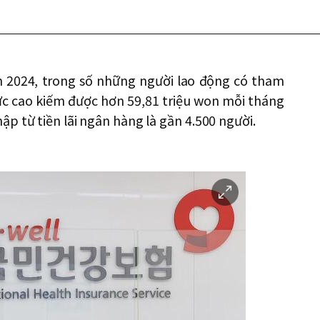
m 2024, trong số những người lao động có tham
cực cao kiếm được hơn 59,81 triệu won mỗi tháng
p từ tiền lãi ngân hàng là gần 4.500 người.
이
미
지
확
대