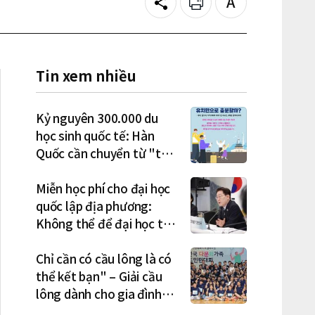
Share
Print
Text
size
Tin xem nhiều
Kỷ nguyên 300.000 du
học sinh quốc tế: Hàn
Quốc cần chuyển từ "thu
hút" sang "học tập –
việc làm – định cư"
Miễn học phí cho đại học
quốc lập địa phương:
Không thể để đại học tư
chịu bất lợi
Chỉ cần có cầu lông là có
thể kết bạn" – Giải cầu
lông dành cho gia đình
đa văn hóa diễn ra sôi nổi