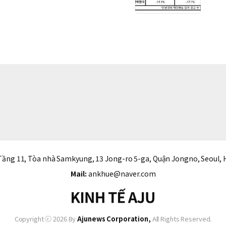
ầng 11, Tòa nhà Samkyung, 13 Jong-ro 5-ga, Quận Jongno, Seoul, 
Mail:
ankhue@naver.com
Copyright ⓒ 2026 By
Ajunews Corporation,
All Rights Reserved.