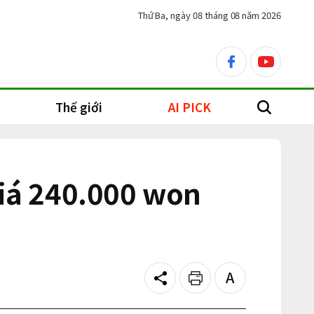
Thứ Ba, ngày 08 tháng 08 năm 2026
facebook
youtube
Thế giới
AI PICK
search
giá 240.000 won
Share
Print
Text
size