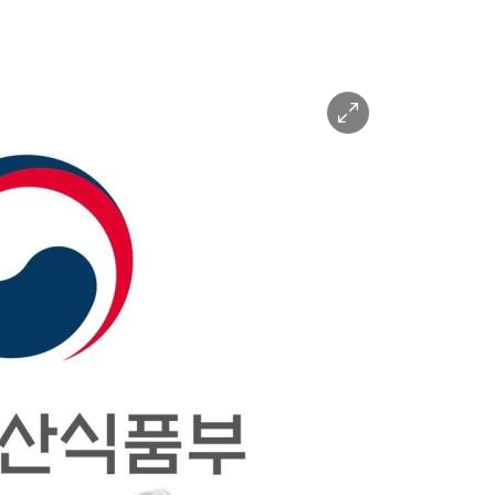
이
미
지
확
대