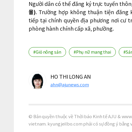
Người dân có thể đăng ký trực tuyến thô
몰
)
. Trường hợp không thuận tiện đăng k
tiếp tại chính quyền địa phương nơi cư 
phòng hành chính cấp xã, phường.
#Giỏ nông sản
#Phụ nữ mang thai
#Sả
HO THI LONG AN
ahn@ajunews.com
© Bản quyền thuộc về Thời báo Kinh tế AJU & www.
vietnam. kyungjeilbo.com phải có sự đồng ý bằng 