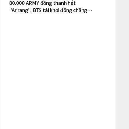
80.000 ARMY đồng thanh hát
"Arirang", BTS tái khởi động chặng
lưu diễn Bắc Mỹ tại New York – New
Jersey