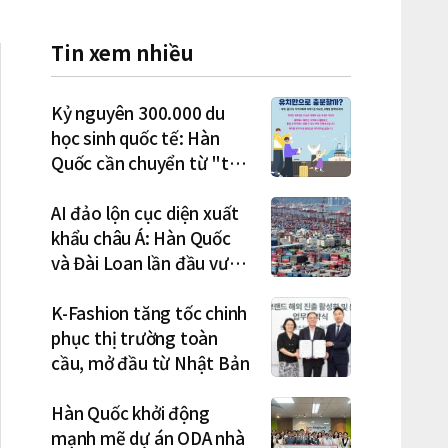
Tin xem nhiều
Kỷ nguyên 300.000 du
học sinh quốc tế: Hàn
Quốc cần chuyển từ "thu
hút" sang "học tập –
việc làm – định cư"
AI đảo lộn cục diện xuất
khẩu châu Á: Hàn Quốc
và Đài Loan lần đầu vượt
Nhật Bản
K-Fashion tăng tốc chinh
phục thị trường toàn
cầu, mở đầu từ Nhật Bản
Hàn Quốc khởi động
mạnh mẽ dự án ODA nhà