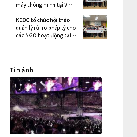
máy thông minh tại Việt
Nam, mở trung tâm điều
phối ở Hà Nội
KCOC tổ chức hội thảo
quản lý rủi ro pháp lý cho
các NGO hoạt động tại
Việt Nam
Tin ảnh