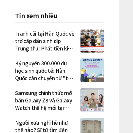
Tin xem nhiều
Tranh cãi tại Hàn Quốc về
trợ cấp dân sinh dịp
Trung thu: Phát tiền kích
cầu hay gánh nặng cho
tương lai?
Kỷ nguyên 300.000 du
học sinh quốc tế: Hàn
Quốc cần chuyển từ "thu
hút" sang "học tập –
việc làm – định cư"
Samsung chính thức mở
bán Galaxy Z8 và Galaxy
Watch thế hệ mới tại
Hàn Quốc, lập kỷ lục 1,44
triệu đơn đặt trước
Người xưa nghỉ hè như
thế nào? Sĩ tử tìm đến