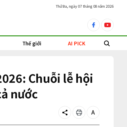
Thứ Ba, ngày 07 tháng 08 năm 2026
facebook
youtube
Thế giới
AI PICK
search
026: Chuỗi lễ hội
cả nước
Share
Print
Text
size