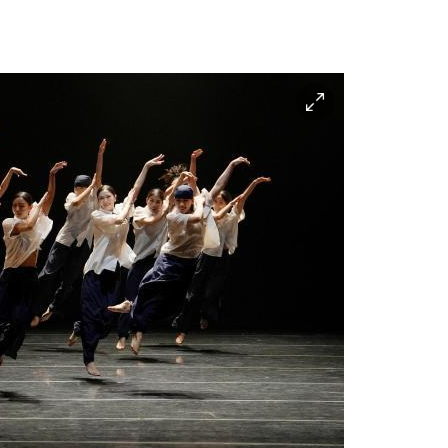
이
미
지
확
대