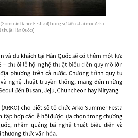
 (Gomusin Dance Festival) trong sự kiện khai mạc Arko
 thuật Hàn Quốc)]
ân và du khách tại Hàn Quốc sẽ có thêm một lựa
– chuỗi lễ hội nghệ thuật biểu diễn quy mô lớn
u địa phương trên cả nước. Chương trình quy tụ
c và nghệ thuật truyền thống, mang đến những
 Seoul đến Busan, Jeju, Chuncheon hay Miryang.
 (ARKO) cho biết sẽ tổ chức Arko Summer Festa
ện tập hợp các lễ hội được lựa chọn trong chương
 Quốc, nhằm quảng bá nghệ thuật biểu diễn và
i thưởng thức văn hóa.