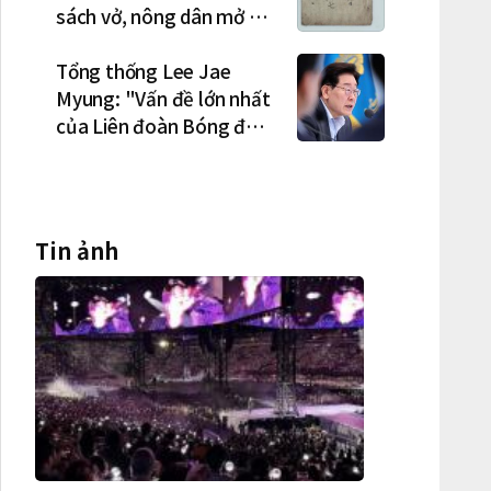
sách vở, nông dân mở hội
"rửa cuốc" sau mùa vụ
Tổng thống Lee Jae
Myung: "Vấn đề lớn nhất
của Liên đoàn Bóng đá
Hàn Quốc là cơ cấu thiếu
dân chủ và tình trạng
nắm quyền quá lâu"
Tin ảnh