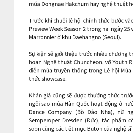
múa Dongnae Hakchum hay nghệ thuật hó
Trước khi chuỗi lễ hội chính thức bước và
Preview Week Season 2 trong hai ngày 25 v
Marronnier ở khu Daehangno (Seoul).
Sự kiện sẽ giới thiệu trước nhiều chương 
hoan Nghệ thuật Chuncheon, vở Youth Rad
diễn múa truyền thống trong Lễ hội Múa 
thức showcase.
Khán giả cũng sẽ được thưởng thức trướ
ngôi sao múa Hàn Quốc hoạt động ở nước
Dance Company (Bồ Đào Nha), nữ ngh
Semperoper Dresden (Đức), tác phẩm cô
soon cùng các tiết mục Butoh của nghệ sĩ