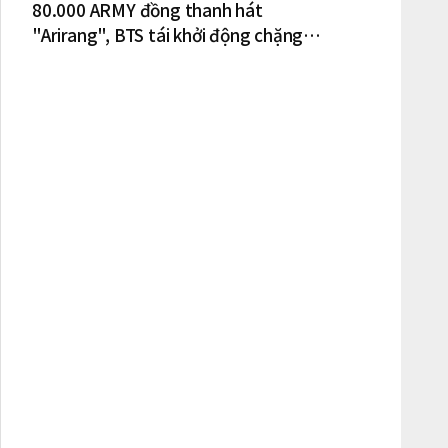
80.000 ARMY đồng thanh hát
"Arirang", BTS tái khởi động chặng
lưu diễn Bắc Mỹ tại New York – New
Jersey