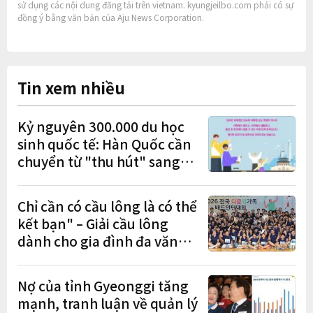
sử dụng các nội dung đăng tải trên vietnam. kyungjeilbo.com phải có sự
đồng ý bằng văn bản của Aju News Corporation.
Tin xem nhiều
Kỷ nguyên 300.000 du học
sinh quốc tế: Hàn Quốc cần
chuyển từ "thu hút" sang
"học tập – việc làm – định
cư"
Chỉ cần có cầu lông là có thể
kết bạn" – Giải cầu lông
dành cho gia đình đa văn
hóa diễn ra sôi nổi
Nợ của tỉnh Gyeonggi tăng
mạnh, tranh luận về quản lý