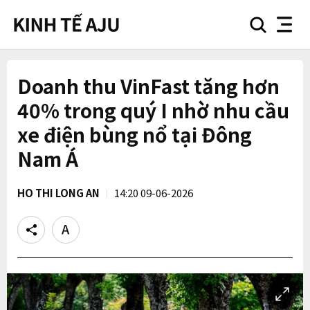
search
nav
button
button
Doanh thu VinFast tăng hơn
40% trong quý I nhờ nhu cầu
xe điện bùng nổ tại Đông
Nam Á
HO THI LONG AN
14:20 09-06-2026
Share
Text
size