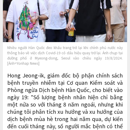
Nhiều người Hàn Quốc đeo khẩu trang trở lại khi chính phủ nước này
thông báo về việc dịch Covid-19 có dấu hiệu quay trở lại. Ảnh chụp tại
đường phố ở Myeong-dong, Seoul vào chiều ngày 19/8/2024.
[Ảnh=Yonhap News]
Hong Jeong-ik, giám đốc bộ phận chính sách
bệnh truyền nhiễm tại Cơ quan Kiểm soát và
Phòng ngừa Dịch bệnh Hàn Quốc, cho biết vào
ngày 19: "Số lượng bệnh nhân hiện chỉ bằng
một nửa so với tháng 8 năm ngoái, nhưng khi
chúng tôi phân tích xu hướng và xu hướng của
dịch bệnh mùa hè trong hai năm qua, dự kiến
đến cuối tháng này, số người mắc bệnh có thể