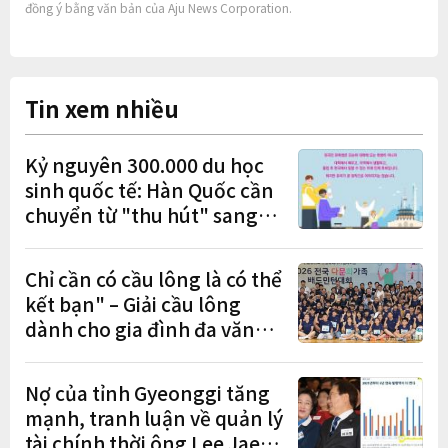
đồng ý bằng văn bản của Aju News Corporation.
Tin xem nhiều
Kỷ nguyên 300.000 du học
sinh quốc tế: Hàn Quốc cần
chuyển từ "thu hút" sang
"học tập – việc làm – định
cư"
Chỉ cần có cầu lông là có thể
kết bạn" – Giải cầu lông
dành cho gia đình đa văn
hóa diễn ra sôi nổi
Nợ của tỉnh Gyeonggi tăng
mạnh, tranh luận về quản lý
tài chính thời ông Lee Jae-