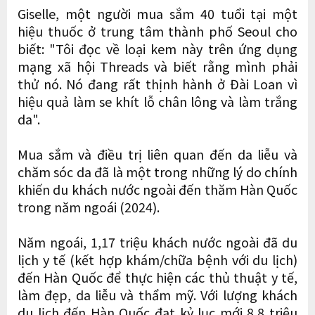
Giselle, một người mua sắm 40 tuổi tại một
hiệu thuốc ở trung tâm thành phố Seoul cho
biết: "Tôi đọc về loại kem này trên ứng dụng
mạng xã hội Threads và biết rằng mình phải
thử nó. Nó đang rất thịnh hành ở Đài Loan vì
hiệu quả làm se khít lỗ chân lông và làm trắng
da".
Mua sắm và điều trị liên quan đến da liễu và
chăm sóc da đã là một trong những lý do chính
khiến du khách nước ngoài đến thăm Hàn Quốc
trong năm ngoái (2024).
Năm ngoái, 1,17 triệu khách nước ngoài đã du
lịch y tế (kết hợp khám/chữa bệnh với du lịch)
đến Hàn Quốc để thực hiện các thủ thuật y tế,
làm đẹp, da liễu và thẩm mỹ. Với lượng khách
du lịch đến Hàn Quốc đạt kỷ lục mới 8,8 triệu