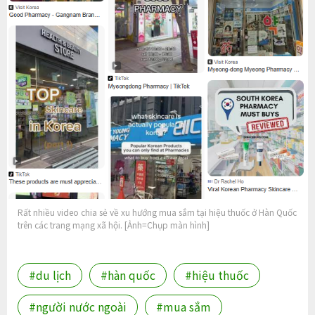
Rất nhiều video chia sẻ về xu hướng mua sắm tại hiệu thuốc ở Hàn Quốc
trên các trang mạng xã hội. [Ảnh=Chụp màn hình]
#du lịch
#hàn quốc
#hiệu thuốc
#người nước ngoài
#mua sắm