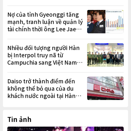
hóa diễn ra sôi nổi
Nợ của tỉnh Gyeonggi tăng
mạnh, tranh luận về quản lý
tài chính thời ông Lee Jae-
myung lan rộng
Nhiều đối tượng người Hàn
bị Interpol truy nã từ
Campuchia sang Việt Nam
lần lượt sa lưới
Daiso trở thành điểm đến
không thể bỏ qua của du
khách nước ngoài tại Hàn
Quốc
Tin ảnh