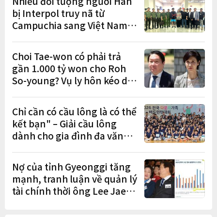
Nhiều đối tượng người Hàn
bị Interpol truy nã từ
Campuchia sang Việt Nam
lần lượt sa lưới
Choi Tae-won có phải trả
gần 1.000 tỷ won cho Roh
So-young? Vụ ly hôn kéo dài
9 năm sắp có phán quyết
cuối cùng
Chỉ cần có cầu lông là có thể
kết bạn" – Giải cầu lông
dành cho gia đình đa văn
hóa diễn ra sôi nổi
Nợ của tỉnh Gyeonggi tăng
mạnh, tranh luận về quản lý
tài chính thời ông Lee Jae-
myung lan rộng