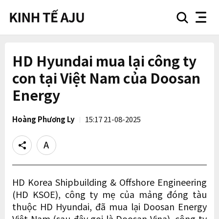
search
nav
button
button
HD Hyundai mua lại công ty
con tại Việt Nam của Doosan
Energy
Hoàng Phương Ly
15:17 21-08-2025
Share
Text
size
HD Korea Shipbuilding & Offshore Engineering
(HD KSOE), công ty mẹ của mảng đóng tàu
thuộc HD Hyundai, đã mua lại Doosan Energy
Việt Nam (sau đây gọi là Doosan Vina), công ty