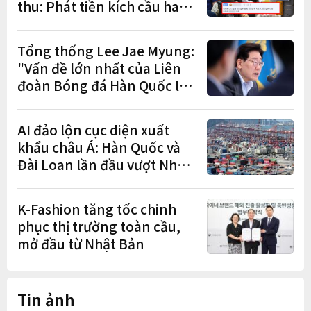
thu: Phát tiền kích cầu hay
gánh nặng cho tương lai?
Tổng thống Lee Jae Myung:
"Vấn đề lớn nhất của Liên
đoàn Bóng đá Hàn Quốc là
cơ cấu thiếu dân chủ và tình
trạng nắm quyền quá lâu"
AI đảo lộn cục diện xuất
khẩu châu Á: Hàn Quốc và
Đài Loan lần đầu vượt Nhật
Bản
K-Fashion tăng tốc chinh
phục thị trường toàn cầu,
mở đầu từ Nhật Bản
Tin ảnh