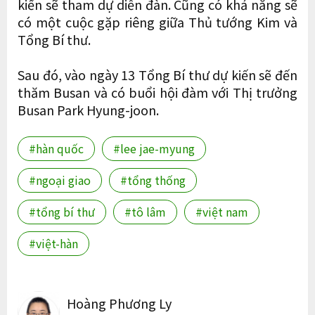
kiến sẽ tham dự diễn đàn. Cũng có khả năng sẽ
có một cuộc gặp riêng giữa Thủ tướng Kim và
Tổng Bí thư.
Sau đó, vào ngày 13 Tổng Bí thư dự kiến sẽ đến
thăm Busan và có buổi hội đàm với Thị trưởng
Busan Park Hyung-joon.
#hàn quốc
#lee jae-myung
#ngoại giao
#tổng thống
#tổng bí thư
#tô lâm
#việt nam
#việt-hàn
Hoàng Phương Ly