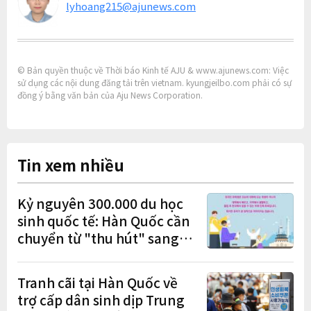
lyhoang215@ajunews.com
© Bản quyền thuộc về Thời báo Kinh tế AJU & www.ajunews.com: Việc
sử dụng các nội dung đăng tải trên vietnam. kyungjeilbo.com phải có sự
đồng ý bằng văn bản của Aju News Corporation.
Tin xem nhiều
Kỷ nguyên 300.000 du học
sinh quốc tế: Hàn Quốc cần
chuyển từ "thu hút" sang
"học tập – việc làm – định
cư"
Tranh cãi tại Hàn Quốc về
trợ cấp dân sinh dịp Trung