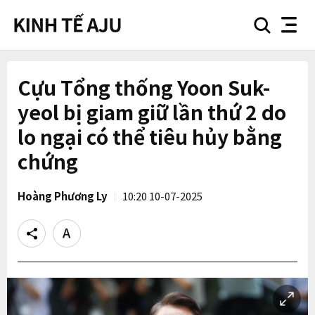
search
nav
button
button
Cựu Tổng thống Yoon Suk-
yeol bị giam giữ lần thứ 2 do
lo ngại có thể tiêu hủy bằng
chứng
Hoàng Phương Ly
10:20 10-07-2025
Share
Text
size