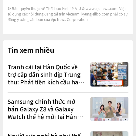
© Bản quyền thuộc về Thời báo Kinh tế AJU & www.ajunews.com: Việc
sử dụng các nội dung đăng tải trên vietnam. kyungjeilbo.com phải có sự
đồng ý bằng văn bản của Aju News Corporation.
Tin xem nhiều
Tranh cãi tại Hàn Quốc về
trợ cấp dân sinh dịp Trung
thu: Phát tiền kích cầu hay
gánh nặng cho tương lai?
Samsung chính thức mở
bán Galaxy Z8 và Galaxy
Watch thế hệ mới tại Hàn
Quốc, lập kỷ lục 1,44 triệu
đơn đặt trước
Người xưa nghỉ hè như thế