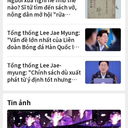
nào? Sĩ tử tìm đến sách vở,
nông dân mở hội "rửa
cuốc" sau mùa vụ
Tổng thống Lee Jae Myung:
"Vấn đề lớn nhất của Liên
đoàn Bóng đá Hàn Quốc là
cơ cấu thiếu dân chủ và tình
trạng nắm quyền quá lâu"
Tổng thống Lee Jae-
myung: "Chính sách dù xuất
phát từ ý định tốt nhưng
nếu gây thiệt hại cho người
dân thì thà không làm còn
hơn"
Tin ảnh