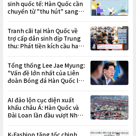
sinh quốc tế: Hàn Quốc cần
chuyển từ "thu hút" sang
"học tập – việc làm – định
cư"
Tranh cãi tại Hàn Quốc về
trợ cấp dân sinh dịp Trung
thu: Phát tiền kích cầu hay
gánh nặng cho tương lai?
Tổng thống Lee Jae Myung:
"Vấn đề lớn nhất của Liên
đoàn Bóng đá Hàn Quốc là
cơ cấu thiếu dân chủ và tình
trạng nắm quyền quá lâu"
AI đảo lộn cục diện xuất
khẩu châu Á: Hàn Quốc và
Đài Loan lần đầu vượt Nhật
Bản
K-Fashion tăng tốc chinh