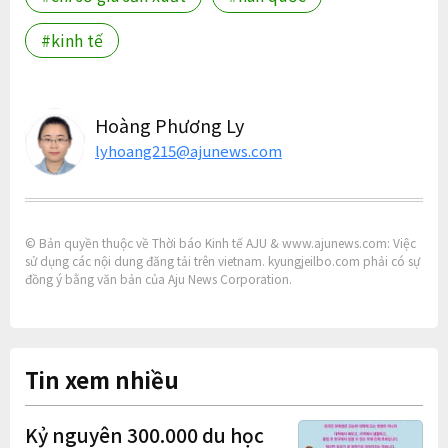
#kinh tế
Hoàng Phương Ly
lyhoang215@ajunews.com
© Bản quyền thuộc về Thời báo Kinh tế AJU & www.ajunews.com: Việc
sử dụng các nội dung đăng tải trên vietnam. kyungjeilbo.com phải có sự
đồng ý bằng văn bản của Aju News Corporation.
Tin xem nhiều
Kỷ nguyên 300.000 du học