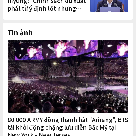
myung: "Chính sách dù xuất
phát từ ý định tốt nhưng
nếu gây thiệt hại cho người
dân thì thà không làm còn
hơn"
Tin ảnh
80.000 ARMY đồng thanh hát "Arirang", BTS
tái khởi động chặng lưu diễn Bắc Mỹ tại
New York – New Jersey