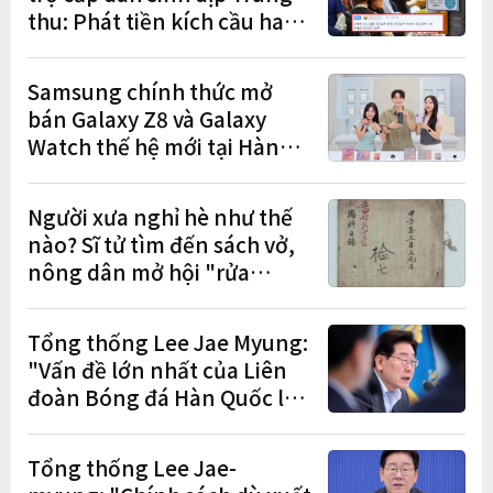
thu: Phát tiền kích cầu hay
gánh nặng cho tương lai?
Samsung chính thức mở
bán Galaxy Z8 và Galaxy
Watch thế hệ mới tại Hàn
Quốc, lập kỷ lục 1,44 triệu
đơn đặt trước
Người xưa nghỉ hè như thế
nào? Sĩ tử tìm đến sách vở,
nông dân mở hội "rửa
cuốc" sau mùa vụ
Tổng thống Lee Jae Myung:
"Vấn đề lớn nhất của Liên
đoàn Bóng đá Hàn Quốc là
cơ cấu thiếu dân chủ và tình
trạng nắm quyền quá lâu"
Tổng thống Lee Jae-