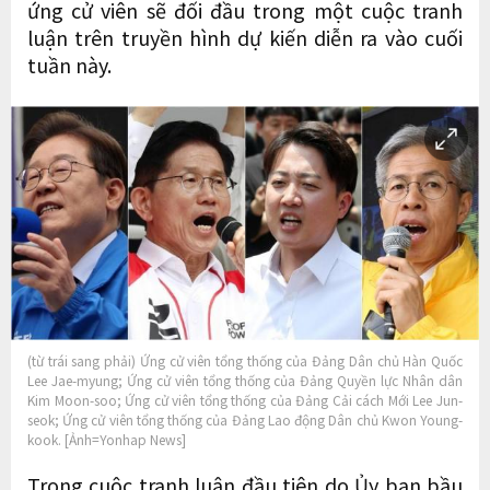
ứng cử viên sẽ đối đầu trong một cuộc tranh
luận trên truyền hình dự kiến ​​diễn ra vào cuối
tuần này.
(từ trái sang phải) Ứng cử viên tổng thống của Đảng Dân chủ Hàn Quốc
Lee Jae-myung; Ứng cử viên tổng thống của Đảng Quyền lực Nhân dân
Kim Moon-soo; Ứng cử viên tổng thống của Đảng Cải cách Mới Lee Jun-
seok; Ứng cử viên tổng thống của Đảng Lao động Dân chủ Kwon Young-
kook. [Ảnh=Yonhap News]
Trong cuộc tranh luận đầu tiên do Ủy ban bầu