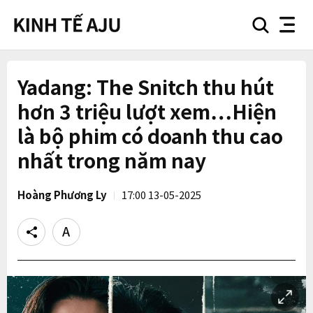
search
nav
button
button
Yadang: The Snitch thu hút
hơn 3 triệu lượt xem…Hiện
là bộ phim có doanh thu cao
nhất trong năm nay
Hoàng Phương Ly
17:00 13-05-2025
Share
Text
size