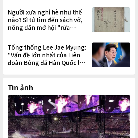
đơn đặt trước
Người xưa nghỉ hè như thế
nào? Sĩ tử tìm đến sách vở,
nông dân mở hội "rửa
cuốc" sau mùa vụ
Tổng thống Lee Jae Myung:
"Vấn đề lớn nhất của Liên
đoàn Bóng đá Hàn Quốc là
cơ cấu thiếu dân chủ và tình
trạng nắm quyền quá lâu"
Tin ảnh