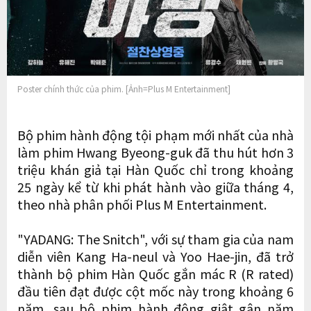
Poster chính thức của phim. [Ảnh=Plus M Entertainment]
Bộ phim hành động tội phạm mới nhất của nhà
làm phim Hwang Byeong-guk đã thu hút hơn 3
triệu khán giả tại Hàn Quốc chỉ trong khoảng
25 ngày kể từ khi phát hành vào giữa tháng 4,
theo nhà phân phối Plus M Entertainment.
"YADANG: The Snitch", với sự tham gia của nam
diễn viên Kang Ha-neul và Yoo Hae-jin, đã trở
thành bộ phim Hàn Quốc gắn mác R (R rated)
đầu tiên đạt được cột mốc này trong khoảng 6
năm, sau bộ phim hành động giật gân năm