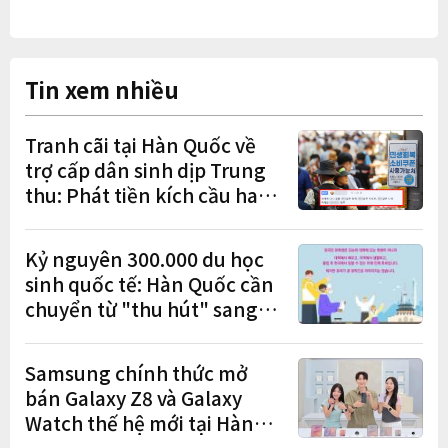
Tin xem nhiều
Tranh cãi tại Hàn Quốc về
trợ cấp dân sinh dịp Trung
thu: Phát tiền kích cầu hay
gánh nặng cho tương lai?
Kỷ nguyên 300.000 du học
sinh quốc tế: Hàn Quốc cần
chuyển từ "thu hút" sang
"học tập – việc làm – định
cư"
Samsung chính thức mở
bán Galaxy Z8 và Galaxy
Watch thế hệ mới tại Hàn
Quốc, lập kỷ lục 1,44 triệu