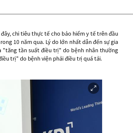
ây, chi tiêu thực tế cho bảo hiểm y tế trên đầu
rong 10 năm qua. Lý do lớn nhất dẫn đến sự gia
à "tăng tần suất điều trị" do bệnh nhân thường
ều trị" do bệnh viện phải điều trị quá tải.
이
미
지
확
대