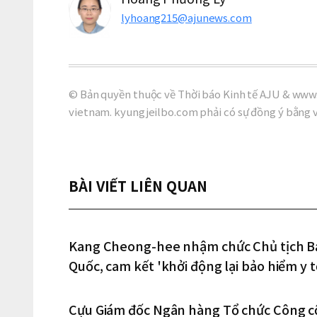
lyhoang215@ajunews.com
© Bản quyền thuộc về Thời báo Kinh tế AJU & www.
vietnam. kyungjeilbo.com phải có sự đồng ý bằng 
BÀI VIẾT LIÊN QUAN
Kang Cheong-hee nhậm chức Chủ tịch Bả
Quốc, cam kết 'khởi động lại bảo hiểm y tế'
Cựu Giám đốc Ngân hàng Tổ chức Công 