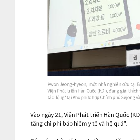
Kwon Jeong-hyeon, một nhà nghiên cứu tại Bộ
Viện Phát triển Hàn Quốc (KDI), đang giải thích
tác động' tại Khu phức hợp Chính phủ Sejong 
Vào ngày 21, Viện Phát triển Hàn Quốc (KD
tăng chi phí bảo hiểm y tế và hệ quả".