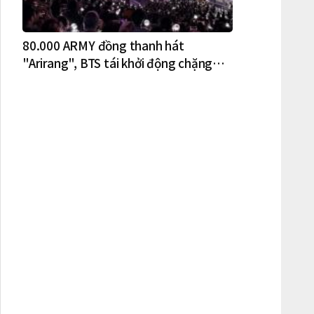
80.000 ARMY đồng thanh hát
"Arirang", BTS tái khởi động chặng
lưu diễn Bắc Mỹ tại New York – New
Jersey