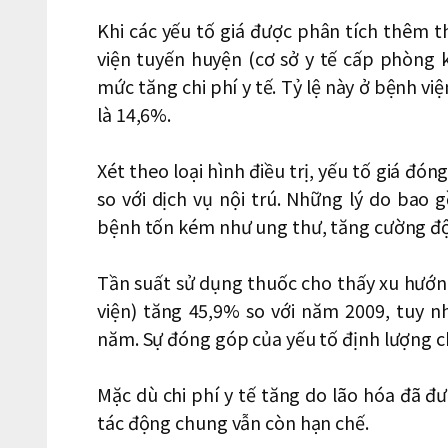
Khi các yếu tố giá được phân tích thêm th
viện tuyến huyện (cơ sở y tế cấp phòng 
mức tăng chi phí y tế. Tỷ lệ này ở bệnh vi
là 14,6%.
Xét theo loại hình điều trị, yếu tố giá đón
so với dịch vụ nội trú. Những lý do bao 
bệnh tốn kém như ung thư, tăng cường độ đ
Tần suất sử dụng thuốc cho thấy xu hướng
viện) tăng 45,9% so với năm 2009, tuy 
năm. Sự đóng góp của yếu tố định lượng ch
Mặc dù chi phí y tế tăng do lão hóa đã đ
tác động chung vẫn còn hạn chế.