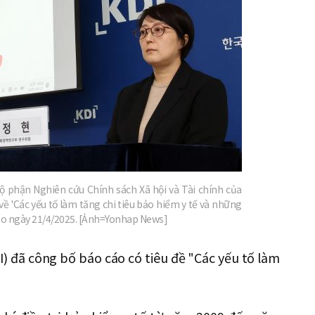
 phận Nghiên cứu Chính sách Xã hội và Tài chính của
 về 'Các yếu tố làm tăng chi tiêu bảo hiểm y tế và những
vào ngày 21/4/2025. [Ảnh=Yonhap News]
I) đã công bố báo cáo có tiêu đề "Các yếu tố làm