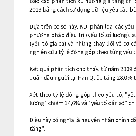
Báo cáo phân tích xu hướng gia tăng chi 
2019 bằng cách sử dụng dữ liệu yêu cầu bồ
Dựa trên cơ sở này, KDI phân loại các yếu 
phương pháp điều trị (yếu tố số lượng), s
(yếu tố giá cả) và những thay đổi về cơ c
nghiên cứu tỷ lệ đóng góp theo từng yếu t
Kết quả phân tích cho thấy, từ năm 2009 đ
quân đầu người tại Hàn Quốc tăng 28,0% t
Xét theo tỷ lệ đóng góp theo yếu tố, "yếu
lượng" chiếm 14,6% và "yếu tố dân số" ch
Điều này có nghĩa là nguyên nhân chính dẫn 
tăng".