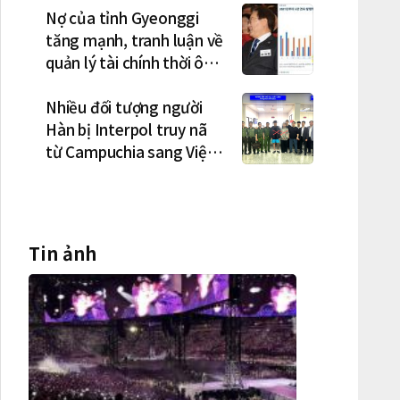
Nợ của tỉnh Gyeonggi
tăng mạnh, tranh luận về
quản lý tài chính thời ông
Lee Jae-myung lan rộng
Nhiều đối tượng người
Hàn bị Interpol truy nã
từ Campuchia sang Việt
Nam lần lượt sa lưới
Tin ảnh