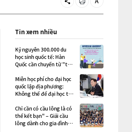
Share
Print
Text
size
Tin xem nhiều
Kỷ nguyên 300.000 du
học sinh quốc tế: Hàn
Quốc cần chuyển từ "thu
hút" sang "học tập –
việc làm – định cư"
Miễn học phí cho đại học
quốc lập địa phương:
Không thể để đại học tư
chịu bất lợi
Chỉ cần có cầu lông là có
thể kết bạn" – Giải cầu
lông dành cho gia đình
đa văn hóa diễn ra sôi nổi