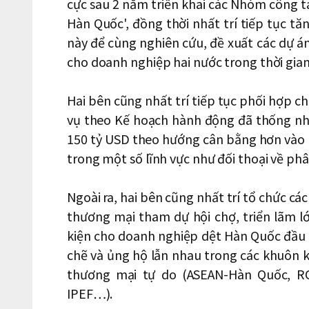
cực sau 2 năm triển khai các Nhóm công tác
Hàn Quốc', đồng thời nhất trí tiếp tục 
này để cùng nghiên cứu, đề xuất các dự á
cho doanh nghiệp hai nước trong thời gian 
Hai bên cũng nhất trí tiếp tục phối hợp c
vụ theo Kế hoạch hành động đã thống nh
150 tỷ USD theo hướng cân bằng hơn vào
trong một số lĩnh vực như đối thoại về phân
Ngoài ra, hai bên cũng nhất trí tổ chức các
thương mại tham dự hội chợ, triển lãm lớ
kiện cho doanh nghiệp dệt Hàn Quốc đầu t
chẽ và ủng hộ lẫn nhau trong các khuôn 
thương mại tự do (ASEAN-Hàn Quốc, RC
IPEF…).