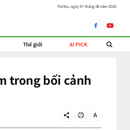
Thứ Ba, ngày 07 tháng 08 năm 2026
facebook
youtube
Thế giới
AI PICK
search
m trong bối cảnh
Share
Print
Text
size