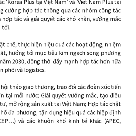
 'Korea Plus tại Việt Nam' và 'Viet Nam Plus tại
tăng cường hợp tác thông qua các nhóm công tác
n hợp tác và giải quyết các khó khăn, vướng mắc
tới.
hặt chẽ, thực hiện hiệu quả các hoạt động, nhiệm
ất, hướng tới mục tiêu kim ngạch song phương
 năm 2030, đồng thời đẩy mạnh hợp tác hơn nữa
 phối và logistics.
 hội thảo giao thương, trao đổi các đoàn xúc tiến
n tại mỗi nước; Giải quyết vướng mắc, tạo điều
ư, mở rộng sản xuất tại Việt Nam; Hợp tác chặt
khổ đa phương, tận dụng hiệu quả các hiệp định
EP…) và các khuôn khổ kinh tế khác (APEC,