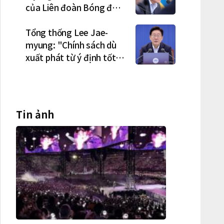
của Liên đoàn Bóng đá
Hàn Quốc là cơ cấu thiếu
dân chủ và tình trạng
Tổng thống Lee Jae-
nắm quyền quá lâu"
myung: "Chính sách dù
xuất phát từ ý định tốt
nhưng nếu gây thiệt hại
cho người dân thì thà
không làm còn hơn"
Tin ảnh