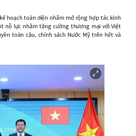
 kế hoạch toàn diện nhằm mở rộng hợp tác kinh
một nỗ lực nhằm tăng cường thương mại với Việt
yền toàn cầu, chính sách Nước Mỹ trên hết và
이
미
지
확
대