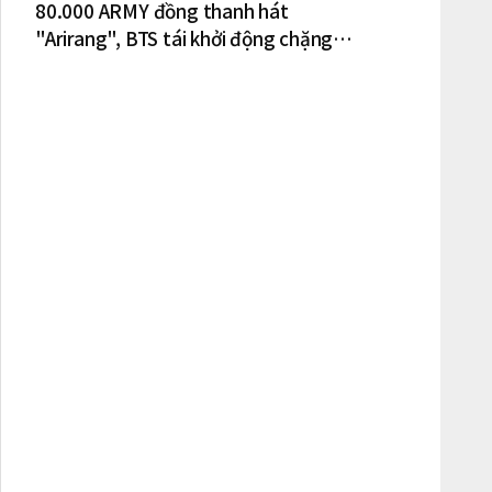
80.000 ARMY đồng thanh hát
"Arirang", BTS tái khởi động chặng
lưu diễn Bắc Mỹ tại New York – New
Jersey