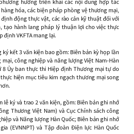
ề phương hướng triển khai các nội dung hợp tác
xứ hàng hóa, các biện pháp phòng vệ thương mại,
ịnh động thực vật, các rào cản kỹ thuật đối với
 tạo hành lang pháp lý thuận lợi cho việc thực
ệp định VKFTA mang lại.
g ký kết 3 văn kiện bao gồm: Biên bản kỳ họp lần
g mại, công nghiệp và năng lượng Việt Nam-Hàn
 8 Ủy ban thực thi Hiệp định Thương mại tự do
thực hiện mục tiêu kim ngạch thương mại song
hơn.
 lễ ký và trao 2 văn kiện, gồm: Biên bản ghi nhớ
 Công Thương Việt Nam) và Cục Chính sách công
hiệp và Năng lượng Hàn Quốc; Biên bản ghi nhớ
c gia (EVNNPT) và Tập đoàn Điện lực Hàn Quốc