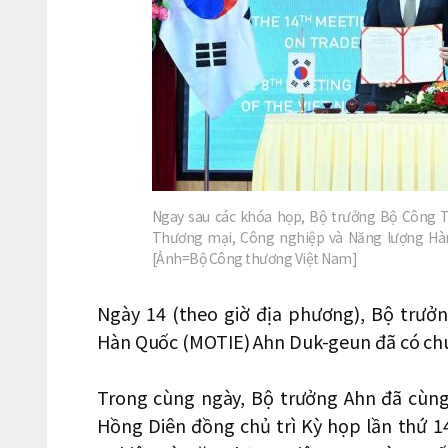
Ngay sau các khóa họp, Bộ trưởng Bộ Công 
Thương mại, Công nghiệp và Năng lượng Hàn 
[Ảnh=Bộ Công thương Việt Nam]
Ngày 14 (theo giờ địa phương), Bộ trư
Hàn Quốc (MOTIE) Ahn Duk-geun đã có ch
Trong cùng ngày, Bộ trưởng Ahn đã cùn
Hồng Diên đồng chủ trì Kỳ họp lần thứ 