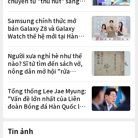
chuyển từ "thu hút" sang
"học tập – việc làm – định
cư"
Samsung chính thức mở
bán Galaxy Z8 và Galaxy
Watch thế hệ mới tại Hàn
Quốc, lập kỷ lục 1,44 triệu
đơn đặt trước
Người xưa nghỉ hè như thế
nào? Sĩ tử tìm đến sách vở,
nông dân mở hội "rửa
cuốc" sau mùa vụ
Tổng thống Lee Jae Myung:
"Vấn đề lớn nhất của Liên
đoàn Bóng đá Hàn Quốc là
cơ cấu thiếu dân chủ và tình
trạng nắm quyền quá lâu"
Tin ảnh