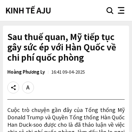
search
nav
button
button
Sau thuế quan, Mỹ tiếp tục
gây sức ép với Hàn Quốc về
chi phí quốc phòng
Hoàng Phương Ly
16:41 09-04-2025
Share
Text
size
Cuộc trò chuyện gần đây của Tổng thống Mỹ
Donald Trump và Quyền Tổng thống Hàn Quốc
Han Duck-soo được cho là đã thảo luận về việc
chia sẻ chi phí quốc phòng, làm dấy lên lo ngại