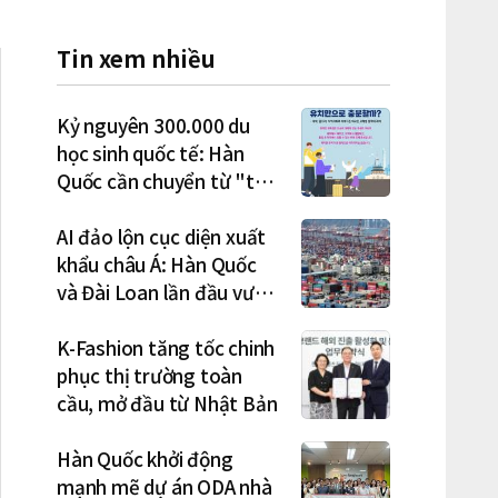
Tin xem nhiều
Kỷ nguyên 300.000 du
học sinh quốc tế: Hàn
Quốc cần chuyển từ "thu
hút" sang "học tập –
việc làm – định cư"
AI đảo lộn cục diện xuất
khẩu châu Á: Hàn Quốc
và Đài Loan lần đầu vượt
Nhật Bản
K-Fashion tăng tốc chinh
phục thị trường toàn
cầu, mở đầu từ Nhật Bản
Hàn Quốc khởi động
mạnh mẽ dự án ODA nhà