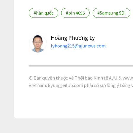
#hàn quốc
#pin 4695
#Samsung SDI
Hoàng Phương Ly
lyhoang215@ajunews.com
© Bản quyền thuộc về Thời báo Kinh tế AJU & www.
vietnam. kyungjeilbo.com phải có sự đồng ý bằng 