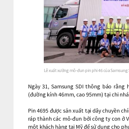
Lễ xuất xưởng mô-đun pin phi 46 của Samsung
Ngày 31, Samsung SDI thông báo rằng h
(đường kính 46mm, cao 95mm) tại chi nhá
Pin 4695 được sản xuất tại dây chuyền c
ráp thành các mô-đun bởi công ty con ở 
một khách hàng tại Mỹ để sử dụng cho phư