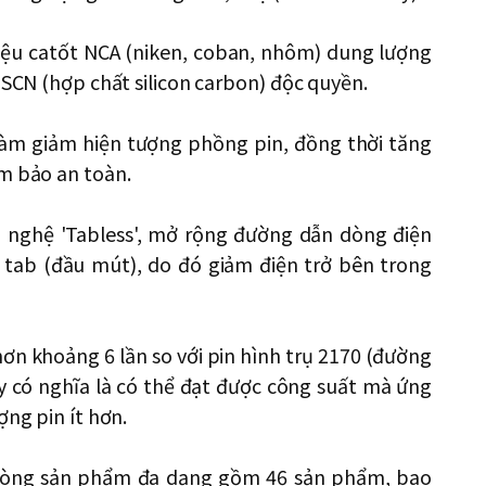
liệu catốt NCA (niken, coban, nhôm) dung lượng
 SCN (hợp chất silicon carbon) độc quyền.
 làm giảm hiện tượng phồng pin, đồng thời tăng
ảm bảo an toàn.
 nghệ 'Tabless', mở rộng đường dẫn dòng điện
 tab (đầu mút), do đó giảm điện trở bên trong
ơn khoảng 6 lần so với pin hình trụ 2170 (đường
y có nghĩa là có thể đạt được công suất mà ứng
ợng pin ít hơn.
dòng sản phẩm đa dạng gồm 46 sản phẩm, bao