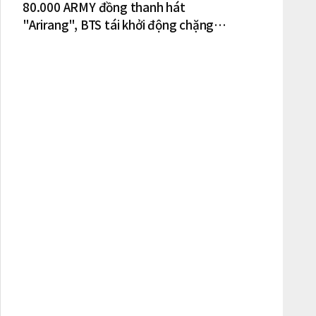
80.000 ARMY đồng thanh hát
"Arirang", BTS tái khởi động chặng
lưu diễn Bắc Mỹ tại New York – New
Jersey