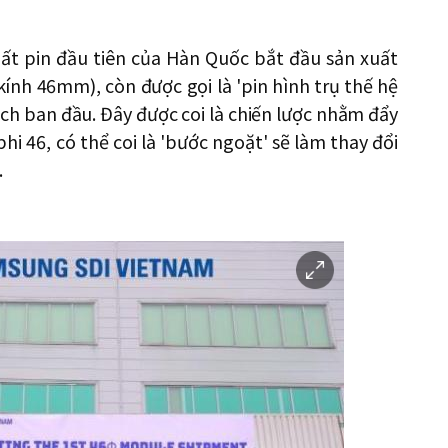
ất pin đầu tiên của Hàn Quốc bắt đầu sản xuất
kính 46mm), còn được gọi là 'pin hình trụ thế hệ
ch ban đầu. Đây được coi là chiến lược nhằm đẩy
hi 46, có thể coi là 'bước ngoặt' sẽ làm thay đổi
.
이
미
지
확
대