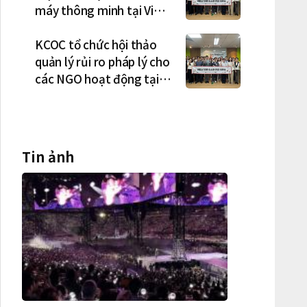
máy thông minh tại Việt
Nam, mở trung tâm điều
phối ở Hà Nội
KCOC tổ chức hội thảo
quản lý rủi ro pháp lý cho
các NGO hoạt động tại
Việt Nam
Tin ảnh