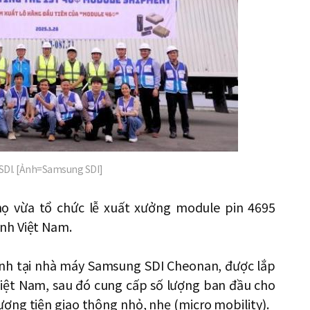
 SDI. [Ảnh=Samsung SDI]
ọ vừa tổ chức lễ xuất xưởng module pin 4695
nh Việt Nam.
hính tại nhà máy Samsung SDI Cheonan, được lắp
Việt Nam, sau đó cung cấp số lượng ban đầu cho
ơng tiện giao thông nhỏ, nhẹ (micro mobility).