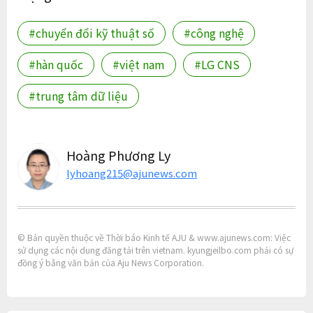
#chuyển đổi kỹ thuật số
#công nghệ
#hàn quốc
#việt nam
#LG CNS
#trung tâm dữ liệu
Hoàng Phương Ly
lyhoang215@ajunews.com
© Bản quyền thuộc về Thời báo Kinh tế AJU & www.ajunews.com: Việc
sử dụng các nội dung đăng tải trên vietnam. kyungjeilbo.com phải có sự
đồng ý bằng văn bản của Aju News Corporation.