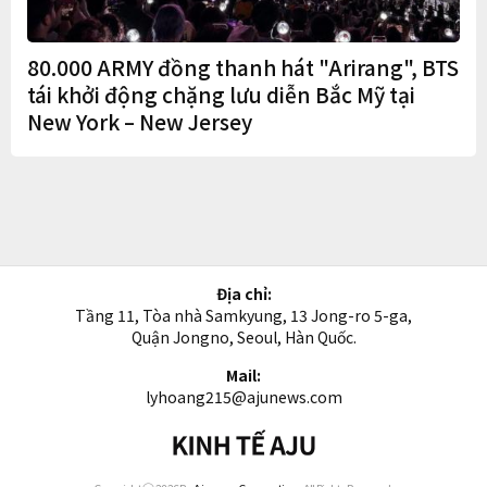
80.000 ARMY đồng thanh hát "Arirang", BTS
tái khởi động chặng lưu diễn Bắc Mỹ tại
New York – New Jersey
Địa chỉ:
Tầng 11, Tòa nhà Samkyung, 13 Jong-ro 5-ga,
Quận Jongno, Seoul, Hàn Quốc.
Mail:
lyhoang215@ajunews.com
Kinh
tế
AJU