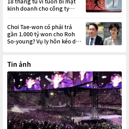
18 tháng tù vì tuồn bí mật
kinh doanh cho công ty
Trung Quốc
Choi Tae-won có phải trả
gần 1.000 tỷ won cho Roh
So-young? Vụ ly hôn kéo dài
9 năm sắp có phán quyết
cuối cùng
Tin ảnh