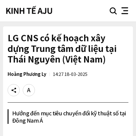
search
nav
button
button
LG CNS có kế hoạch xây
dựng Trung tâm dữ liệu tại
Thái Nguyên (Việt Nam)
Hoàng Phương Ly
14:27 18-03-2025
Share
Text
size
Hướng đến mục tiêu chuyển đổi kỹ thuật số tại
Đông Nam Á