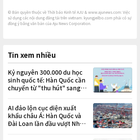
© Bản quyền thuộc về Thời báo Kinh tế AJU & www.ajunews.com: Việc
sử dụng các nội dung đăng tải trên vietnam. kyungjeilbo.com phải có sự
đồng ý bằng văn bản của Aju News Corporation.
Tin xem nhiều
Kỷ nguyên 300.000 du học
sinh quốc tế: Hàn Quốc cần
chuyển từ "thu hút" sang
"học tập – việc làm – định
cư"
AI đảo lộn cục diện xuất
khẩu châu Á: Hàn Quốc và
Đài Loan lần đầu vượt Nhật
Bản