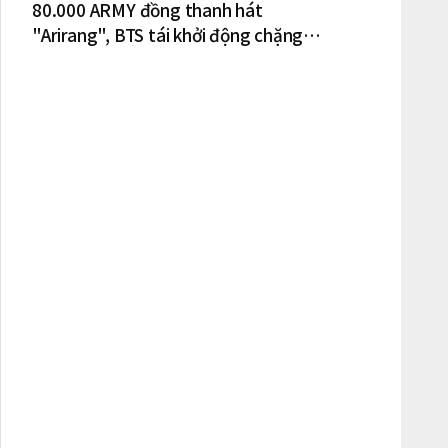
80.000 ARMY đồng thanh hát
"Arirang", BTS tái khởi động chặng
lưu diễn Bắc Mỹ tại New York – New
Jersey