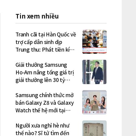
Tin xem nhiều
Tranh cãi tại Hàn Quốc về
trợ cấp dân sinh dịp
Trung thu: Phát tiền kích
cầu hay gánh nặng cho
tương lai?
Giải thưởng Samsung
Ho-Am nâng tổng giá trị
giải thưởng lên 30 tỷ
won, Chủ tịch Lee Jae-
yong tham dự lễ trao giải
Samsung chính thức mở
năm thứ 5 liên tiếp
bán Galaxy Z8 và Galaxy
Watch thế hệ mới tại
Hàn Quốc, lập kỷ lục 1,44
triệu đơn đặt trước
Người xưa nghỉ hè như
thế nào? Sĩ tử tìm đến