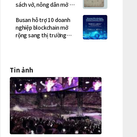
sách vở, nông dân mở hội
"rửa cuốc" sau mùa vụ
Busan hỗ trợ 10 doanh
nghiệp blockchain mở
rộng sang thị trường
Việt Nam
Tin ảnh