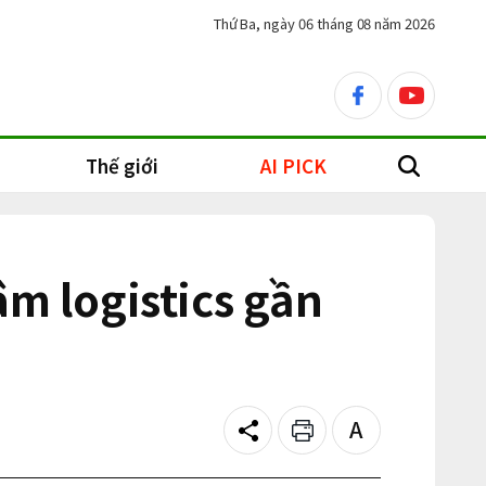
Thứ Ba, ngày 06 tháng 08 năm 2026
facebook
youtube
Thế giới
AI PICK
search
âm logistics gần
Share
Print
Text
size