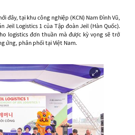
ới đây, tại khu công nghiệp (KCN) Nam Đình Vũ,
n Jeil Logistics 1 của Tập đoàn Jeil (Hàn Quốc).
kho logistics đơn thuần mà được kỳ vọng sẽ trở
ng ứng, phân phối tại Việt Nam.
이
미
지
확
대