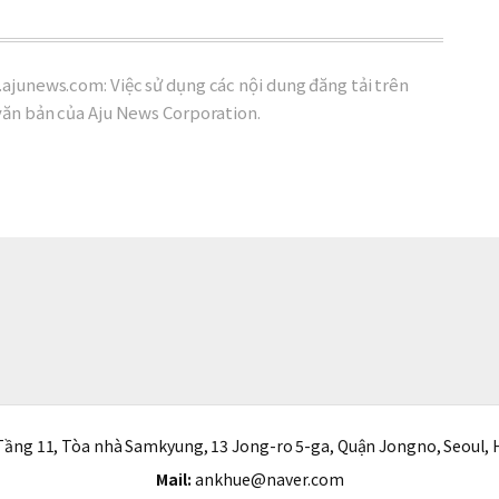
ajunews.com: Việc sử dụng các nội dung đăng tải trên
văn bản của Aju News Corporation.
ầng 11, Tòa nhà Samkyung, 13 Jong-ro 5-ga, Quận Jongno, Seoul, 
Mail:
ankhue@naver.com