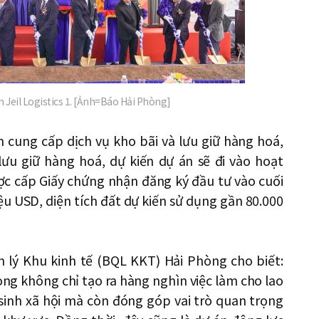
n Jeil Logistics 1. [Ảnh=Báo Hải Phòng]
m cung cấp dịch vụ kho bãi và lưu giữ hàng hoá,
lưu giữ hàng hoá, dự kiến dự án sẽ đi vào hoạt
ược cấp Giấy chứng nhận đăng ký đầu tư vào cuối
ệu USD, diện tích đất dự kiến sử dụng gần 80.000
 lý Khu kinh tế (BQL KKT) Hải Phòng cho biết:
Phòng không chỉ tạo ra hàng nghìn việc làm cho lao
inh xã hội mà còn đóng góp vai trò quan trọng