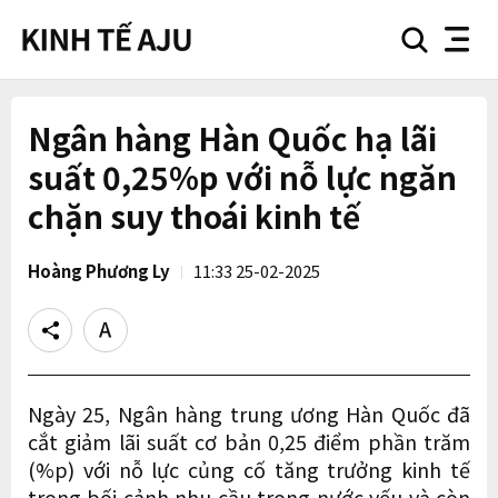
search
nav
button
button
Ngân hàng Hàn Quốc hạ lãi
suất 0,25%p với nỗ lực ngăn
chặn suy thoái kinh tế
Hoàng Phương Ly
11:33 25-02-2025
Share
Text
size
Ngày 25, Ngân hàng trung ương Hàn Quốc đã
cắt giảm lãi suất cơ bản 0,25 điểm phần trăm
(%p) với nỗ lực củng cố tăng trưởng kinh tế
trong bối cảnh nhu cầu trong nước yếu và còn