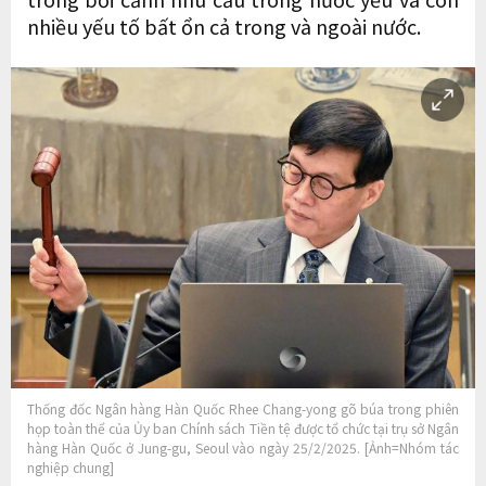
nhiều yếu tố bất ổn cả trong và ngoài nước.
Thống đốc Ngân hàng Hàn Quốc Rhee Chang-yong gõ búa trong phiên
họp toàn thể của Ủy ban Chính sách Tiền tệ được tổ chức tại trụ sở Ngân
hàng Hàn Quốc ở Jung-gu, Seoul vào ngày 25/2/2025. [Ảnh=Nhóm tác
nghiệp chung]