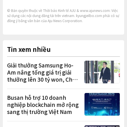
© Bản quyền thuộc về Thời báo Kinh tế AJU & www.ajunews.com: Việc
sử dụng các nội dung đăng tải trên vietnam. kyungjeilbo.com phải có sự
đồng ý bằng văn bản của Aju News Corporation.
Tin xem nhiều
Giải thưởng Samsung Ho-
Am nâng tổng giá trị giải
thưởng lên 30 tỷ won, Chủ
tịch Lee Jae-yong tham dự
lễ trao giải năm thứ 5 liên
Busan hỗ trợ 10 doanh
tiếp
nghiệp blockchain mở rộng
sang thị trường Việt Nam