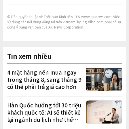
© Bản quyền thuộc về Thời báo Kinh tế AJU & www.ajunews.com: Việc
sử dụng các nội dung đăng tải trên vietnam. kyungjeilbo.com phải có sự
đồng ý bằng văn bản của Aju News Corporation.
Tin xem nhiều
4 mặt hàng nên mua ngay
trong tháng 8, sang tháng 9
có thể phải trả giá cao hơn
Hàn Quốc hướng tới 30 triệu
khách quốc tế: AI sẽ thiết kế
lại ngành du lịch như thế
nào?