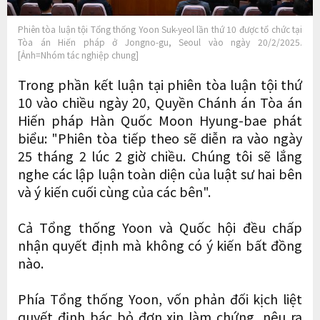
Phiên tòa luận tội Tổng thống Yoon Suk-yeol lần thứ 10 được tổ chức tại
Tòa án Hiến pháp ở Jongno-gu, Seoul vào ngày 20/2/2025.
[Ảnh=Nhóm tác nghiệp chung]
Trong phần kết luận tại phiên tòa luận tội thứ
10 vào chiều ngày 20, Quyền Chánh án Tòa án
Hiến pháp Hàn Quốc Moon Hyung-bae phát
biểu: "Phiên tòa tiếp theo sẽ diễn ra vào ngày
25 tháng 2 lúc 2 giờ chiều. Chúng tôi sẽ lắng
nghe các lập luận toàn diện của luật sư hai bên
và ý kiến ​​cuối cùng của các bên".
Cả Tổng thống Yoon và Quốc hội đều chấp
nhận quyết định mà không có ý kiến bất đồng
nào.
Phía Tổng thống Yoon, vốn phản đối kịch liệt
quyết định bác bỏ đơn xin làm chứng, nêu ra