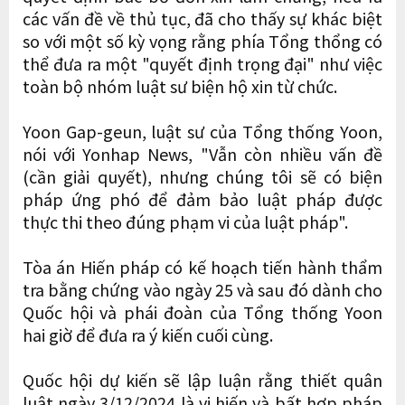
các vấn đề về thủ tục, đã cho thấy sự khác biệt
so với một số kỳ vọng rằng phía Tổng thổng có
thể đưa ra một "quyết định trọng đại" như việc
toàn bộ nhóm luật sư biện hộ xin từ chức.
Yoon Gap-geun, luật sư của Tổng thống Yoon,
nói với Yonhap News, "Vẫn còn nhiều vấn đề
(cần giải quyết), nhưng chúng tôi sẽ có biện
pháp ứng phó để đảm bảo luật pháp được
thực thi theo đúng phạm vi của luật pháp".
Tòa án Hiến pháp có kế hoạch tiến hành thẩm
tra bằng chứng vào ngày 25 và sau đó dành cho
Quốc hội và phái đoàn của Tổng thống Yoon
hai giờ để đưa ra ý kiến ​​cuối cùng.
Quốc hội dự kiến ​​sẽ lập luận rằng thiết quân
luật ngày 3/12/2024 là vi hiến và bất hợp pháp