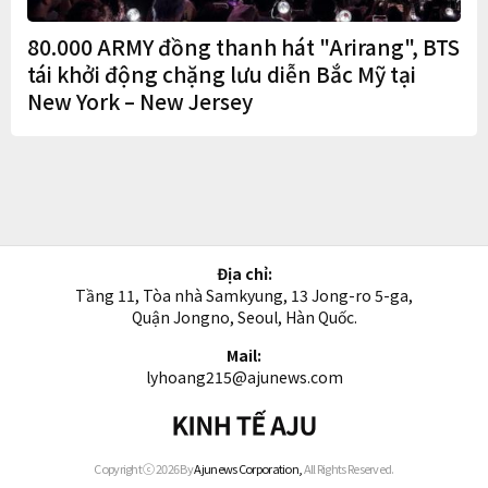
80.000 ARMY đồng thanh hát "Arirang", BTS
tái khởi động chặng lưu diễn Bắc Mỹ tại
New York – New Jersey
Địa chỉ:
Tầng 11, Tòa nhà Samkyung, 13 Jong-ro 5-ga,
Quận Jongno, Seoul, Hàn Quốc.
Mail:
lyhoang215@ajunews.com
Kinh
tế
AJU
Copyright ⓒ 2026 By
Ajunews Corporation,
All Rights Reserved.