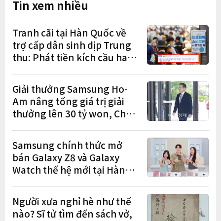
Tin xem nhiều
Tranh cãi tại Hàn Quốc về
trợ cấp dân sinh dịp Trung
thu: Phát tiền kích cầu hay
gánh nặng cho tương lai?
Giải thưởng Samsung Ho-
Am nâng tổng giá trị giải
thưởng lên 30 tỷ won, Chủ
tịch Lee Jae-yong tham dự
lễ trao giải năm thứ 5 liên
Samsung chính thức mở
tiếp
bán Galaxy Z8 và Galaxy
Watch thế hệ mới tại Hàn
Quốc, lập kỷ lục 1,44 triệu
đơn đặt trước
Người xưa nghỉ hè như thế
nào? Sĩ tử tìm đến sách vở,