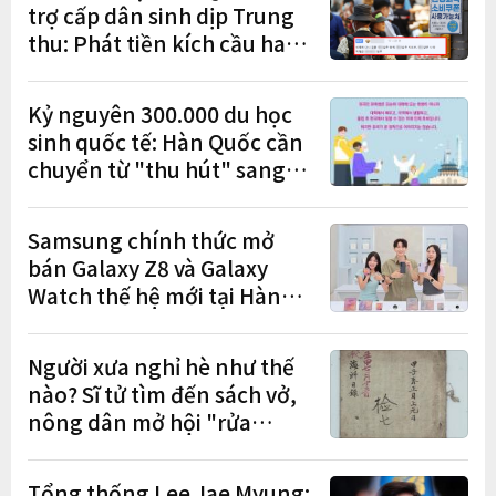
trợ cấp dân sinh dịp Trung
thu: Phát tiền kích cầu hay
gánh nặng cho tương lai?
Kỷ nguyên 300.000 du học
sinh quốc tế: Hàn Quốc cần
chuyển từ "thu hút" sang
"học tập – việc làm – định
cư"
Samsung chính thức mở
bán Galaxy Z8 và Galaxy
Watch thế hệ mới tại Hàn
Quốc, lập kỷ lục 1,44 triệu
đơn đặt trước
Người xưa nghỉ hè như thế
nào? Sĩ tử tìm đến sách vở,
nông dân mở hội "rửa
cuốc" sau mùa vụ
Tổng thống Lee Jae Myung: