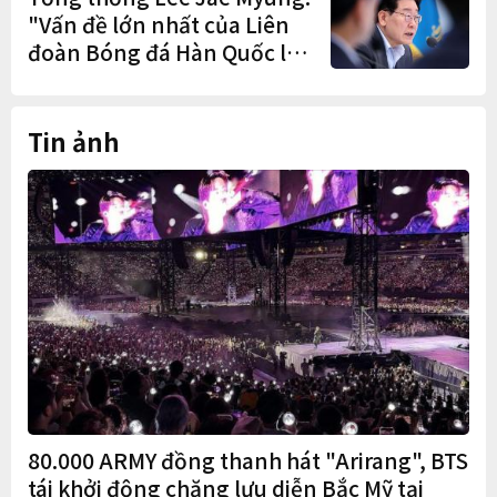
"Vấn đề lớn nhất của Liên
đoàn Bóng đá Hàn Quốc là
cơ cấu thiếu dân chủ và tình
trạng nắm quyền quá lâu"
Tin ảnh
80.000 ARMY đồng thanh hát "Arirang", BTS
tái khởi động chặng lưu diễn Bắc Mỹ tại