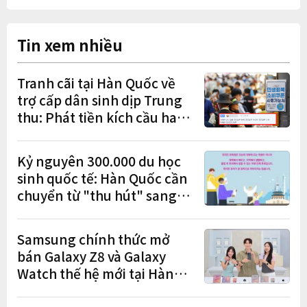
Tin xem nhiều
Tranh cãi tại Hàn Quốc về
trợ cấp dân sinh dịp Trung
thu: Phát tiền kích cầu hay
gánh nặng cho tương lai?
Kỷ nguyên 300.000 du học
sinh quốc tế: Hàn Quốc cần
chuyển từ "thu hút" sang
"học tập – việc làm – định
cư"
Samsung chính thức mở
bán Galaxy Z8 và Galaxy
Watch thế hệ mới tại Hàn
Quốc, lập kỷ lục 1,44 triệu