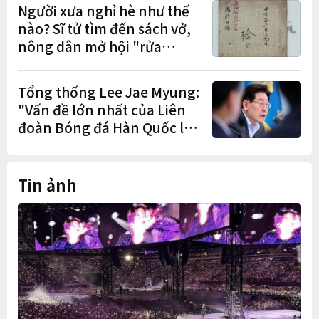
đơn đặt trước
Người xưa nghỉ hè như thế
nào? Sĩ tử tìm đến sách vở,
nông dân mở hội "rửa
cuốc" sau mùa vụ
Tổng thống Lee Jae Myung:
"Vấn đề lớn nhất của Liên
đoàn Bóng đá Hàn Quốc là
cơ cấu thiếu dân chủ và tình
trạng nắm quyền quá lâu"
Tin ảnh