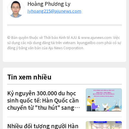
Hoàng Phương Ly
lyhoang215@ajunews.com
© Bản quyền thuộc về Thời báo Kinh tế AJU & www.ajunews.com: Việc
sử dụng các nội dung đăng tải trên vietnam. kyungjeilbo.com phải có sự
đồng ý bằng văn bản của Aju News Corporation.
Tin xem nhiều
Kỷ nguyên 300.000 du học
sinh quốc tế: Hàn Quốc cần
chuyển từ "thu hút" sang
"học tập – việc làm – định
cư"
Nhiều đối tượng người Hàn