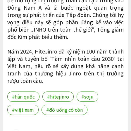
để mở rộng thị trường toàn cầu tập trung vào
Đông Nam Á và là bước ngoặt quan trọng
trong sự phát triển của Tập đoàn. Chúng tôi hy
vọng điều này sẽ góp phần đáng kể vào việc
phổ biến JINRO trên toàn thế giới", Tổng giám
đốc Kim phát biểu thêm.
Năm 2024, HiteJinro đã kỷ niệm 100 năm thành
lập và tuyên bố ‘Tầm nhìn toàn cầu 2030’ tại
Việt Nam, nêu rõ sẽ xây dựng khả năng cạnh
tranh của thương hiệu Jinro trên thị trường
rượu toàn cầu.
#hàn quốc
#hitejinro
#soju
#việt nam
#đồ uống có cồn