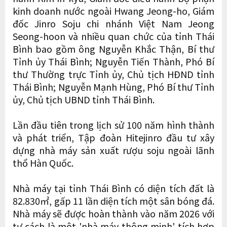
kinh doanh nước ngoài Hwang Jeong-ho, Giám
đốc Jinro Soju chi nhánh Việt Nam Jeong
Seong-hoon và nhiều quan chức của tỉnh Thái
Bình bao gồm ông Nguyễn Khắc Thận, Bí thư
Tỉnh ủy Thái Bình; Nguyễn Tiến Thành, Phó Bí
thư Thường trực Tỉnh ủy, Chủ tịch HĐND tỉnh
Thái Bình; Nguyễn Mạnh Hùng, Phó Bí thư Tỉnh
ủy, Chủ tịch UBND tỉnh Thái Bình.
Lần đầu tiên trong lịch sử 100 năm hình thành
và phát triển, Tập đoàn Hitejinro đầu tư xây
dựng nhà máy sản xuất rượu soju ngoài lãnh
thổ Hàn Quốc.
Nhà máy tại tỉnh Thái Bình có diện tích đất là
82.830㎡, gấp 11 lần diện tích một sân bóng đá.
Nhà máy sẽ được hoàn thành vào năm 2026 với
tư cách là một 'nhà máy thông minh' tích hợp