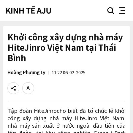
search
nav
button
button
Khởi công xây dựng nhà máy
HiteJinro Việt Nam tại Thái
Bình
Hoàng Phương Ly
11:22 06-02-2025
Share
Text
size
Tập đoàn HiteJinrocho biết đã tổ chức lễ khởi
công xây dựng nhà máy HiteJinro Việt Nam,
nhà máy sản xuất ở nước ngoài đầu tiên của
tập đoàn, tại khu công nghiệp Green i-Park