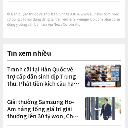
© Bản quyền thuộc về Thời báo Kinh tế AJU & www.ajunews.com: Việc
sử dụng các nội dung đăng tải trên vietnam. kyungjeilbo.com phải có sự
đồng ý bằng văn bản của Aju News Corporation.
Tin xem nhiều
Tranh cãi tại Hàn Quốc về
trợ cấp dân sinh dịp Trung
thu: Phát tiền kích cầu hay
gánh nặng cho tương lai?
Giải thưởng Samsung Ho-
Am nâng tổng giá trị giải
thưởng lên 30 tỷ won, Chủ
tịch Lee Jae-yong tham dự