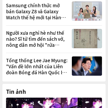
lễ trao giải năm thứ 5 liên
Samsung chính thức mở
tiếp
bán Galaxy Z8 và Galaxy
Watch thế hệ mới tại Hàn
Quốc, lập kỷ lục 1,44 triệu
đơn đặt trước
Người xưa nghỉ hè như thế
nào? Sĩ tử tìm đến sách vở,
nông dân mở hội "rửa
cuốc" sau mùa vụ
Tổng thống Lee Jae Myung:
"Vấn đề lớn nhất của Liên
đoàn Bóng đá Hàn Quốc là
cơ cấu thiếu dân chủ và tình
trạng nắm quyền quá lâu"
Tin ảnh