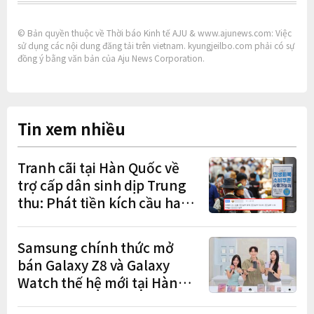
© Bản quyền thuộc về Thời báo Kinh tế AJU & www.ajunews.com: Việc
sử dụng các nội dung đăng tải trên vietnam. kyungjeilbo.com phải có sự
đồng ý bằng văn bản của Aju News Corporation.
Tin xem nhiều
Tranh cãi tại Hàn Quốc về
trợ cấp dân sinh dịp Trung
thu: Phát tiền kích cầu hay
gánh nặng cho tương lai?
Samsung chính thức mở
bán Galaxy Z8 và Galaxy
Watch thế hệ mới tại Hàn
Quốc, lập kỷ lục 1,44 triệu