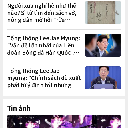
đơn đặt trước
Người xưa nghỉ hè như thế
nào? Sĩ tử tìm đến sách vở,
nông dân mở hội "rửa
cuốc" sau mùa vụ
Tổng thống Lee Jae Myung:
"Vấn đề lớn nhất của Liên
đoàn Bóng đá Hàn Quốc là
cơ cấu thiếu dân chủ và tình
trạng nắm quyền quá lâu"
Tổng thống Lee Jae-
myung: "Chính sách dù xuất
phát từ ý định tốt nhưng
nếu gây thiệt hại cho người
dân thì thà không làm còn
hơn"
Tin ảnh