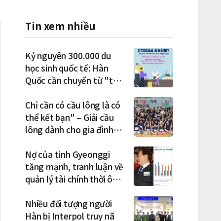
Tin xem nhiều
Kỷ nguyên 300.000 du
học sinh quốc tế: Hàn
Quốc cần chuyển từ "thu
hút" sang "học tập –
việc làm – định cư"
Chỉ cần có cầu lông là có
thể kết bạn" – Giải cầu
lông dành cho gia đình
đa văn hóa diễn ra sôi nổi
Nợ của tỉnh Gyeonggi
tăng mạnh, tranh luận về
quản lý tài chính thời ông
Lee Jae-myung lan rộng
Nhiều đối tượng người
Hàn bị Interpol truy nã