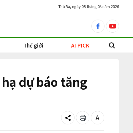
Thứ Ba, ngày 08 tháng 08 năm 2026
facebook
youtube
Thế giới
AI PICK
search
 hạ dự báo tăng
Share
Print
Text
size