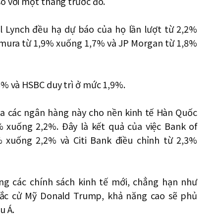
o với một tháng trước đó.
l Lynch đều hạ dự báo của họ lần lượt từ 2,2%
mura từ 1,9% xuống 1,7% và JP Morgan từ 1,8%
8% và HSBC duy trì ở mức 1,9%.
ủa các ngân hàng này cho nền kinh tế Hàn Quốc
 xuống 2,2%. Đây là kết quả của việc Bank of
5% xuống 2,2% và Citi Bank điều chỉnh từ 2,3%
ng các chính sách kinh tế mới, chẳng hạn như
ắc cử Mỹ Donald Trump, khả năng cao sẽ phủ
u Á.