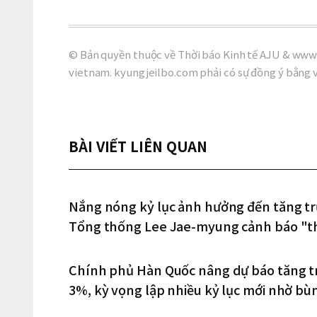
© Bản quyền thuộc về Thời báo Kinh tế AJU & www.
vietnam. kyungjeilbo.com phải có sự đồng ý bằng 
BÀI VIẾT LIÊN QUAN
Nắng nóng kỷ lục ảnh hưởng đến tăng tr
Tổng thống Lee Jae-myung cảnh báo "th
Chính phủ Hàn Quốc nâng dự báo tăng t
3%, kỳ vọng lập nhiều kỷ lục mới nhờ b