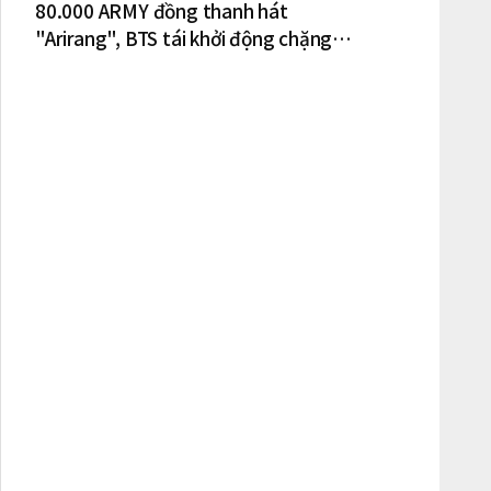
80.000 ARMY đồng thanh hát
"Arirang", BTS tái khởi động chặng
lưu diễn Bắc Mỹ tại New York – New
Jersey