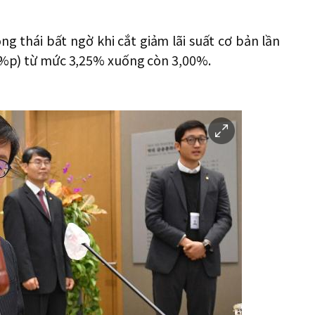
 thái bất ngờ khi cắt giảm lãi suất cơ bản lần
 (%p) từ mức 3,25% xuống còn 3,00%.
이
미
지
확
대