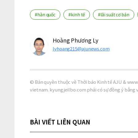
#hàn quốc
#kinh tế
#lãi suất cơ bản
Hoàng Phương Ly
lyhoang215@ajunews.com
© Bản quyền thuộc về Thời báo Kinh tế AJU & www.
vietnam. kyungjeilbo.com phải có sự đồng ý bằng 
BÀI VIẾT LIÊN QUAN