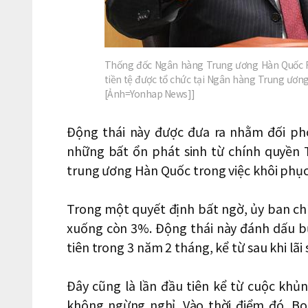
Thống đốc Ngân hàng Trung ương Hàn Quốc R
tiền tệ được tổ chức tại Ngân hàng Trung ươn
[Ảnh=Yonhap News]]
Động thái này được đưa ra nhằm đối phó
những bất ổn phát sinh từ chính quyền
trung ương Hàn Quốc trong việc khôi phục 
Trong một quyết định bất ngờ, ủy ban chí
xuống còn 3%. Động thái này đánh dấu b
tiên trong 3 năm 2 tháng, kể từ sau khi lã
Đây cũng là lần đầu tiên kể từ cuộc khủn
không ngừng nghỉ. Vào thời điểm đó, Bo