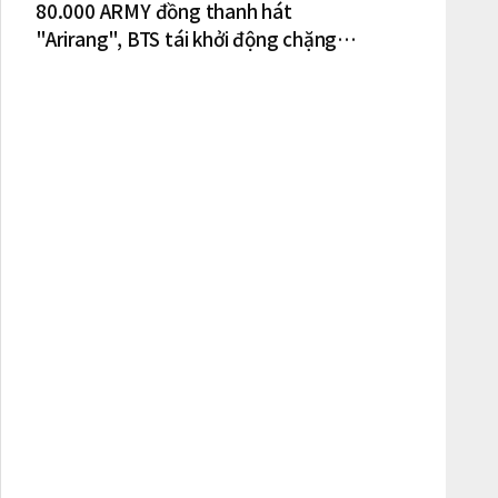
80.000 ARMY đồng thanh hát
"Arirang", BTS tái khởi động chặng
lưu diễn Bắc Mỹ tại New York – New
Jersey