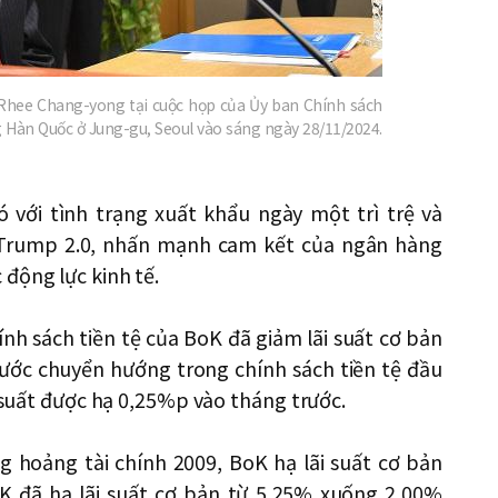
hee Chang-yong tại cuộc họp của Ủy ban Chính sách
g Hàn Quốc ở Jung-gu, Seoul vào sáng ngày 28/11/2024.
 với tình trạng xuất khẩu ngày một trì trệ và
 Trump 2.0, nhấn mạnh cam kết của ngân hàng
động lực kinh tế.
nh sách tiền tệ của BoK đã giảm lãi suất cơ bản
ước chuyển hướng trong chính sách tiền tệ đầu
i suất được hạ 0,25%p vào tháng trước.
g hoảng tài chính 2009, BoK hạ lãi suất cơ bản
K đã hạ lãi suất cơ bản từ 5,25% xuống 2,00%