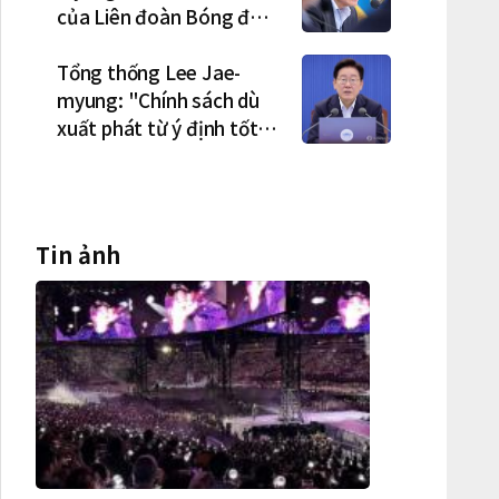
của Liên đoàn Bóng đá
Hàn Quốc là cơ cấu thiếu
dân chủ và tình trạng
Tổng thống Lee Jae-
nắm quyền quá lâu"
myung: "Chính sách dù
xuất phát từ ý định tốt
nhưng nếu gây thiệt hại
cho người dân thì thà
không làm còn hơn"
Tin ảnh