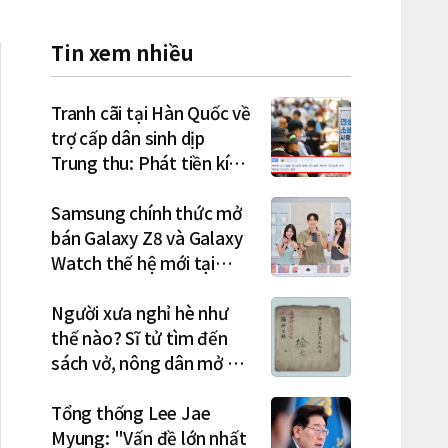
Tin xem nhiều
Tranh cãi tại Hàn Quốc về
trợ cấp dân sinh dịp
Trung thu: Phát tiền kích
cầu hay gánh nặng cho
tương lai?
Samsung chính thức mở
bán Galaxy Z8 và Galaxy
Watch thế hệ mới tại
Hàn Quốc, lập kỷ lục 1,44
triệu đơn đặt trước
Người xưa nghỉ hè như
thế nào? Sĩ tử tìm đến
sách vở, nông dân mở hội
"rửa cuốc" sau mùa vụ
Tổng thống Lee Jae
Myung: "Vấn đề lớn nhất