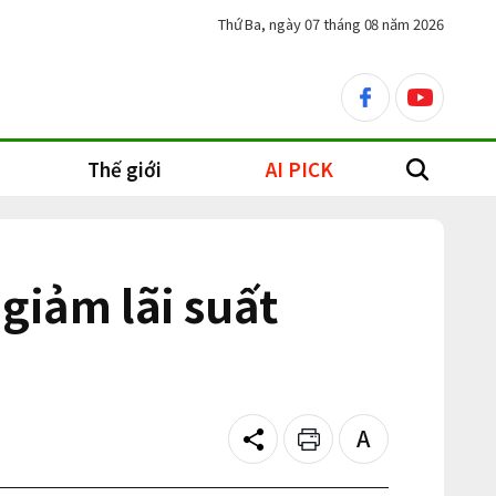
Thứ Ba, ngày 07 tháng 08 năm 2026
facebook
youtube
Thế giới
AI PICK
search
giảm lãi suất
Share
Print
Text
size