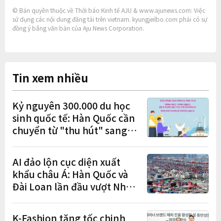
© Bản quyền thuộc về Thời báo Kinh tế AJU & www.ajunews.com: Việc
sử dụng các nội dung đăng tải trên vietnam. kyungjeilbo.com phải có sự
đồng ý bằng văn bản của Aju News Corporation.
Tin xem nhiều
Kỷ nguyên 300.000 du học
sinh quốc tế: Hàn Quốc cần
chuyển từ "thu hút" sang
"học tập – việc làm – định
cư"
AI đảo lộn cục diện xuất
khẩu châu Á: Hàn Quốc và
Đài Loan lần đầu vượt Nhật
Bản
K-Fashion tăng tốc chinh