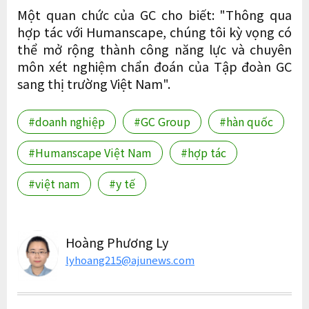
Một quan chức của GC cho biết: "Thông qua
hợp tác với Humanscape, chúng tôi kỳ vọng có
thể mở rộng thành công năng lực và chuyên
môn xét nghiệm chẩn đoán của Tập đoàn GC
sang thị trường Việt Nam".
#doanh nghiệp
#GC Group
#hàn quốc
#Humanscape Việt Nam
#hợp tác
#việt nam
#y tế
Hoàng Phương Ly
lyhoang215@ajunews.com