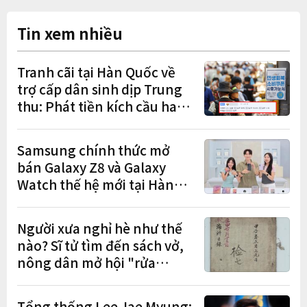
Tin xem nhiều
Tranh cãi tại Hàn Quốc về
trợ cấp dân sinh dịp Trung
thu: Phát tiền kích cầu hay
gánh nặng cho tương lai?
Samsung chính thức mở
bán Galaxy Z8 và Galaxy
Watch thế hệ mới tại Hàn
Quốc, lập kỷ lục 1,44 triệu
đơn đặt trước
Người xưa nghỉ hè như thế
nào? Sĩ tử tìm đến sách vở,
nông dân mở hội "rửa
cuốc" sau mùa vụ
Tổng thống Lee Jae Myung: