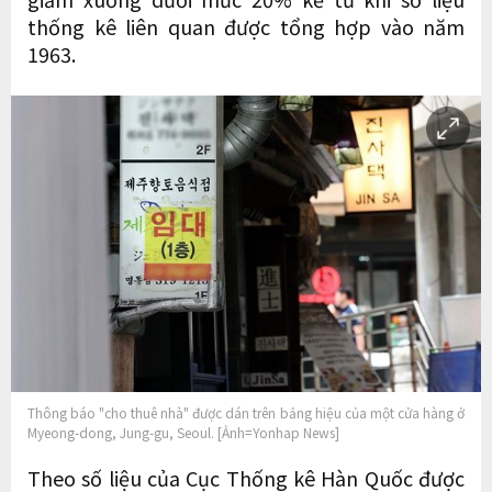
thống kê liên quan được tổng hợp vào năm
1963.
Thông báo "cho thuê nhà" được dán trên bảng hiệu của một cửa hàng ở
Myeong-dong, Jung-gu, Seoul. [Ảnh=Yonhap News]
Theo số liệu của Cục Thống kê Hàn Quốc được