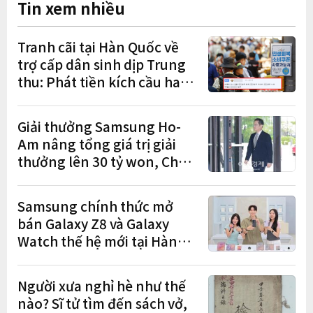
Tin xem nhiều
Tranh cãi tại Hàn Quốc về
trợ cấp dân sinh dịp Trung
thu: Phát tiền kích cầu hay
gánh nặng cho tương lai?
Giải thưởng Samsung Ho-
Am nâng tổng giá trị giải
thưởng lên 30 tỷ won, Chủ
tịch Lee Jae-yong tham dự
lễ trao giải năm thứ 5 liên
Samsung chính thức mở
tiếp
bán Galaxy Z8 và Galaxy
Watch thế hệ mới tại Hàn
Quốc, lập kỷ lục 1,44 triệu
đơn đặt trước
Người xưa nghỉ hè như thế
nào? Sĩ tử tìm đến sách vở,