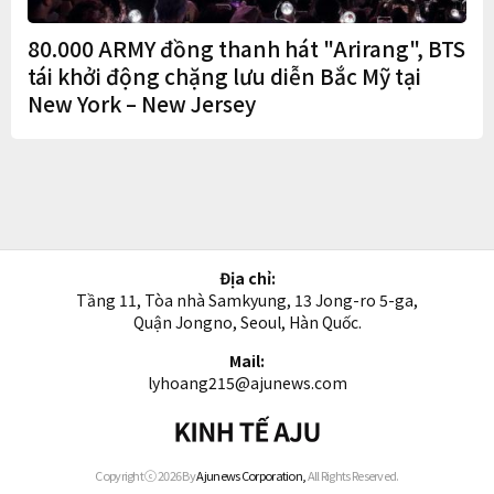
80.000 ARMY đồng thanh hát "Arirang", BTS
tái khởi động chặng lưu diễn Bắc Mỹ tại
New York – New Jersey
Địa chỉ:
Tầng 11, Tòa nhà Samkyung, 13 Jong-ro 5-ga,
Quận Jongno, Seoul, Hàn Quốc.
Mail:
lyhoang215@ajunews.com
Kinh
tế
AJU
Copyright ⓒ 2026 By
Ajunews Corporation,
All Rights Reserved.