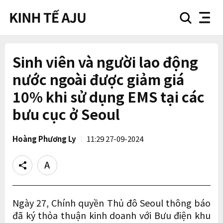
search
nav
button
button
Sinh viên và người lao động
nước ngoài được giảm giá
10% khi sử dụng EMS tại các
bưu cục ở Seoul
Hoàng Phương Ly
11:29 27-09-2024
Share
Text
size
Ngày 27, Chính quyền Thủ đô Seoul thông báo
đã ký thỏa thuận kinh doanh với Bưu điện khu