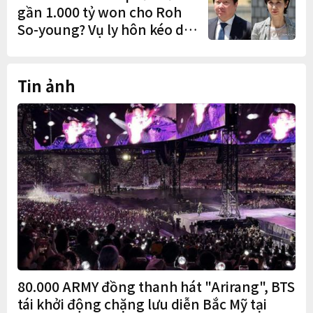
gần 1.000 tỷ won cho Roh
So-young? Vụ ly hôn kéo dài
9 năm sắp có phán quyết
cuối cùng
Tin ảnh
80.000 ARMY đồng thanh hát "Arirang", BTS
tái khởi động chặng lưu diễn Bắc Mỹ tại