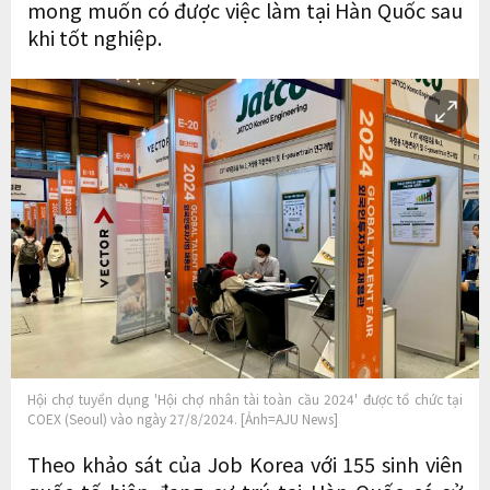
mong muốn có được việc làm tại Hàn Quốc sau
khi tốt nghiệp.
Hội chợ tuyển dụng 'Hội chợ nhân tài toàn cầu 2024' được tổ chức tại
COEX (Seoul) vào ngày 27/8/2024. [Ảnh=AJU News]
Theo khảo sát của Job Korea với 155 sinh viên