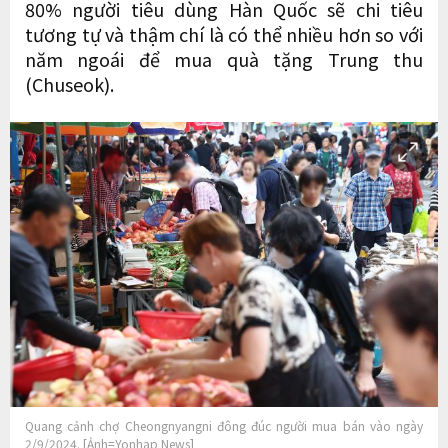
80% người tiêu dùng Hàn Quốc sẽ chi tiêu
tương tự và thậm chí là có thể nhiều hơn so với
năm ngoái để mua quà tặng Trung thu
(Chuseok).
Quang cảnh chợ Cheongnyangni đông đúc người mua bán vào ngày
2/9/2024. [Ảnh=Yonhap News]