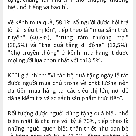
hiệu nổi tiếng và bao bì.
Về kênh mua quà, 58,1% số người được hỏi trả
lời là "siêu thị lớn", tiếp theo là "mua sắm trực
tuyến" (40,8%), "trung tâm thương mại"
(30,5%) và "thẻ quà tặng di động" (12,5%).
"Chợ truyền thống" là kênh mua hàng ít được
mọi người lựa chọn nhất với chỉ 3,5%.
KCCI giải thích: "Vì các bộ quà tặng ngày lễ rất
được người mua chú trọng về chất lượng nên
ưu tiên mua hàng tại các siêu thị lớn, nơi dễ
dàng kiểm tra và so sánh sản phẩm trực tiếp".
Đối tượng được người dùng tặng quà biếu phổ
biến nhất là cha mẹ với tỷ lệ 76%, tiếp theo là
những người quen biết thân thiết như bạn bè
và hàng xóm với tỷ lệ 47,6%, đồng nghiệp và