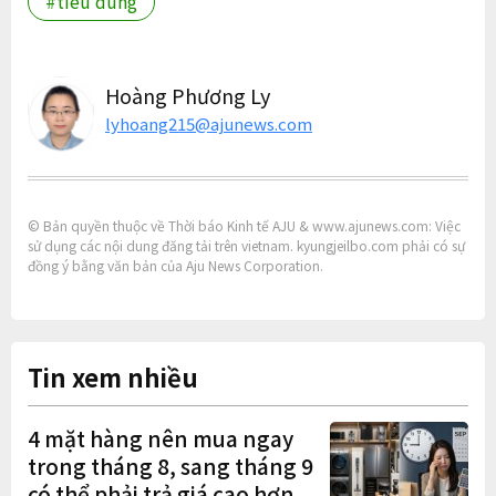
#tiêu dùng
Hoàng Phương Ly
lyhoang215@ajunews.com
© Bản quyền thuộc về Thời báo Kinh tế AJU & www.ajunews.com: Việc
sử dụng các nội dung đăng tải trên vietnam. kyungjeilbo.com phải có sự
đồng ý bằng văn bản của Aju News Corporation.
Tin xem nhiều
4 mặt hàng nên mua ngay
trong tháng 8, sang tháng 9
có thể phải trả giá cao hơn