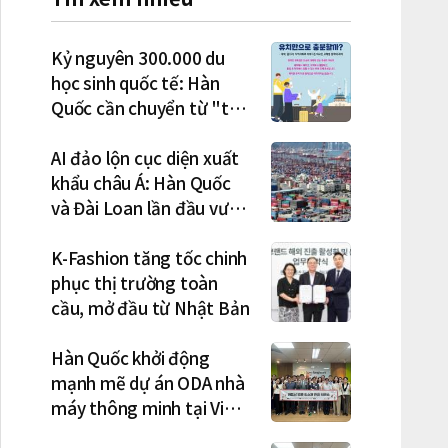
Kỷ nguyên 300.000 du
học sinh quốc tế: Hàn
Quốc cần chuyển từ "thu
hút" sang "học tập –
việc làm – định cư"
AI đảo lộn cục diện xuất
khẩu châu Á: Hàn Quốc
và Đài Loan lần đầu vượt
Nhật Bản
K-Fashion tăng tốc chinh
phục thị trường toàn
cầu, mở đầu từ Nhật Bản
Hàn Quốc khởi động
mạnh mẽ dự án ODA nhà
máy thông minh tại Việt
Nam, mở trung tâm điều