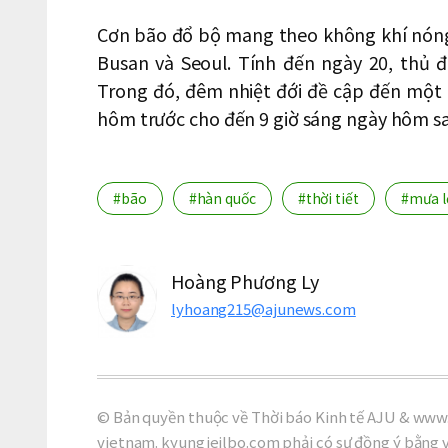
Cơn bão đổ bộ mang theo không khí nóng 
Busan và Seoul. Tính đến ngày 20, thủ đô
Trong đó, đêm nhiệt đới đề cập đến một 
hôm trước cho đến 9 giờ sáng ngày hôm sau
#bão
#hàn quốc
#thời tiết
#mưa l
Hoàng Phương Ly
lyhoang215@ajunews.com
© Bản quyền thuộc về Thời báo Kinh tế AJU & www.
vietnam. kyungjeilbo.com phải có sự đồng ý bằng 