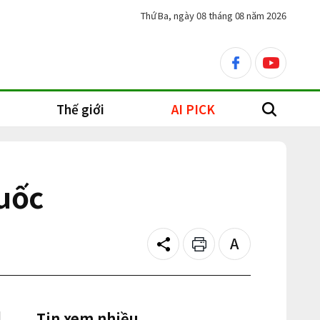
Thứ Ba, ngày 08 tháng 08 năm 2026
facebook
youtube
Thế giới
AI PICK
search
uốc
Share
Print
Text
size
Tin xem nhiều