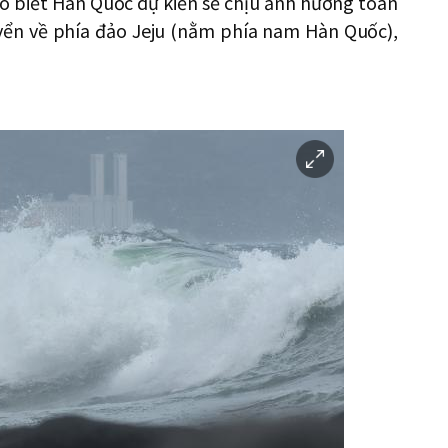
 biết Hàn Quốc dự kiến ​​sẽ chịu ảnh hưởng toàn
uyển về phía đảo Jeju (nằm phía nam Hàn Quốc),
이
미
지
확
대