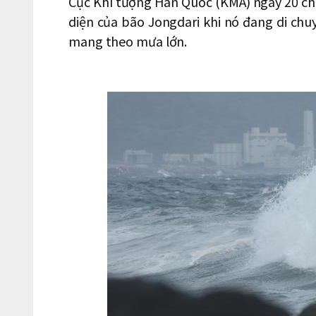
Cục Khí tượng Hàn Quốc (KMA) ngày 20 cho
diện của bão Jongdari khi nó đang di ch
mang theo mưa lớn.