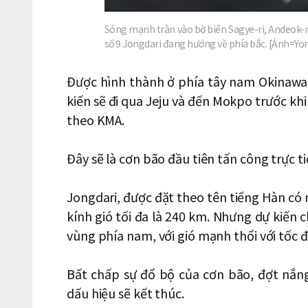
Sóng mạnh tràn vào bờ biển Sagye-ri, Andeok-m
số 9 Jongdari đang hướng về phía bắc. [Ảnh=Y
Được hình thành ở phía tây nam Okinawa
kiến ​​sẽ đi qua Jeju và đến Mokpo trước k
theo KMA.
Đây sẽ là cơn bão đầu tiên tấn công trực 
Jongdari, được đặt theo tên tiếng Hàn có 
kính gió tối đa là 240 km. Nhưng dự kiến c
vùng phía nam, với gió mạnh thổi với tốc độ
Bất chấp sự đổ bộ của cơn bão, đợt nắn
dấu hiệu sẽ kết thúc.