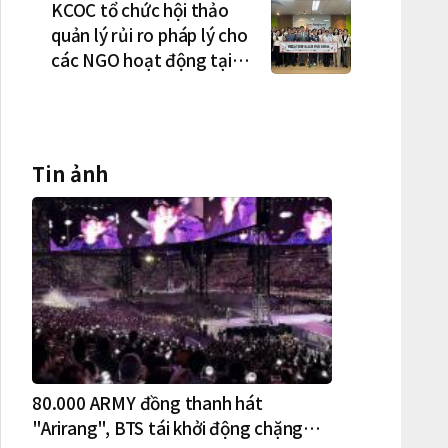
phối ở Hà Nội
KCOC tổ chức hội thảo
quản lý rủi ro pháp lý cho
các NGO hoạt động tại
Việt Nam
Tin ảnh
80.000 ARMY đồng thanh hát
"Arirang", BTS tái khởi động chặng