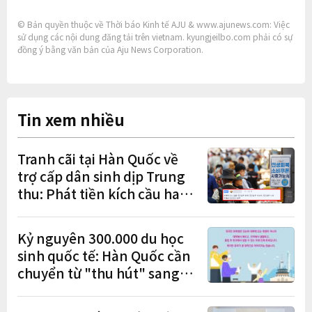
© Bản quyền thuộc về Thời báo Kinh tế AJU & www.ajunews.com: Việc
sử dụng các nội dung đăng tải trên vietnam. kyungjeilbo.com phải có sự
đồng ý bằng văn bản của Aju News Corporation.
Tin xem nhiều
Tranh cãi tại Hàn Quốc về
trợ cấp dân sinh dịp Trung
thu: Phát tiền kích cầu hay
gánh nặng cho tương lai?
Kỷ nguyên 300.000 du học
sinh quốc tế: Hàn Quốc cần
chuyển từ "thu hút" sang
"học tập – việc làm – định
cư"