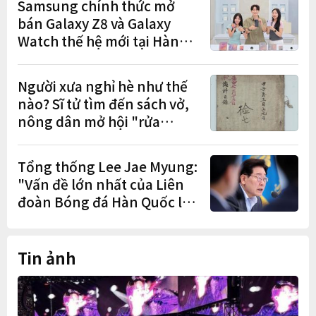
Samsung chính thức mở
bán Galaxy Z8 và Galaxy
Watch thế hệ mới tại Hàn
Quốc, lập kỷ lục 1,44 triệu
đơn đặt trước
Người xưa nghỉ hè như thế
nào? Sĩ tử tìm đến sách vở,
nông dân mở hội "rửa
cuốc" sau mùa vụ
Tổng thống Lee Jae Myung:
"Vấn đề lớn nhất của Liên
đoàn Bóng đá Hàn Quốc là
cơ cấu thiếu dân chủ và tình
trạng nắm quyền quá lâu"
Tin ảnh