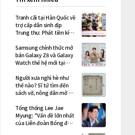
Tranh cãi tại Hàn Quốc về
trợ cấp dân sinh dịp
Trung thu: Phát tiền kích
cầu hay gánh nặng cho
tương lai?
Samsung chính thức mở
bán Galaxy Z8 và Galaxy
Watch thế hệ mới tại
Hàn Quốc, lập kỷ lục 1,44
triệu đơn đặt trước
Người xưa nghỉ hè như
thế nào? Sĩ tử tìm đến
sách vở, nông dân mở hội
"rửa cuốc" sau mùa vụ
Tổng thống Lee Jae
Myung: "Vấn đề lớn nhất
của Liên đoàn Bóng đá
Hàn Quốc là cơ cấu thiếu