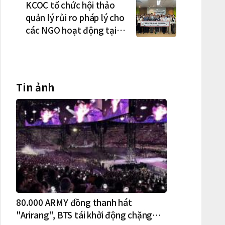
dân chủ và tình trạng
KCOC tổ chức hội thảo
nắm quyền quá lâu"
quản lý rủi ro pháp lý cho
các NGO hoạt động tại
Việt Nam
Tin ảnh
80.000 ARMY đồng thanh hát
"Arirang", BTS tái khởi động chặng