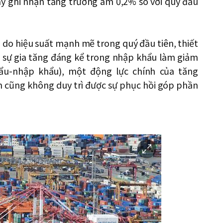
ay ghi nhận tăng trưởng âm 0,2% so với quý đầu
à do hiệu suất mạnh mẽ trong quý đầu tiên, thiết
i sự gia tăng đáng kể trong nhập khẩu làm giảm
ẩu-nhập khẩu), một động lực chính của tăng
n cũng không duy trì được sự phục hồi góp phần
이
미
지
확
대