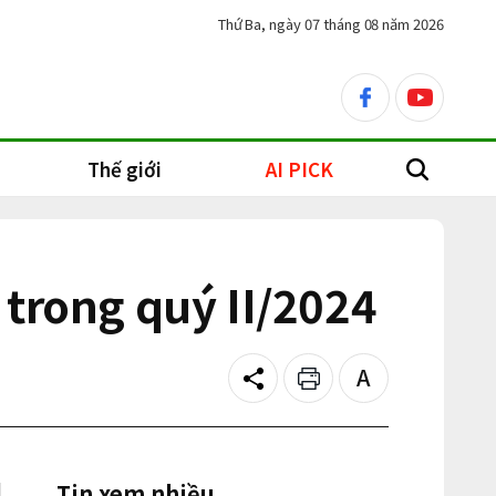
Thứ Ba, ngày 07 tháng 08 năm 2026
facebook
youtube
Thế giới
AI PICK
search
 trong quý II/2024
Share
Print
Text
size
Tin xem nhiều