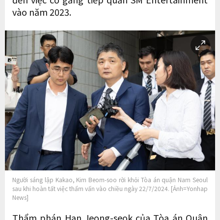
vào năm 2023.
Người sáng lập Kakao, Kim Beom-soo rời khỏi Tòa án quận Nam Seoul
sau khi hoàn tất việc thẩm vấn vào chiều ngày 22/7/2024. [Ảnh=Yonhap
News]
Thẩm phán Han Jeong-seok của Tòa án Quận