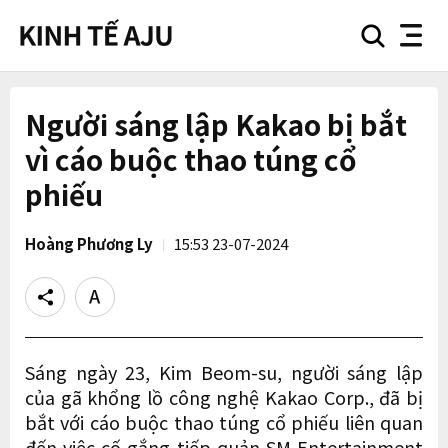
search
nav
button
button
Người sáng lập Kakao bị bắt
vì cáo buộc thao túng cổ
phiếu
Hoàng Phương Ly
15:53 23-07-2024
Share
Text
size
Sáng ngày 23, Kim Beom-su, người sáng lập
của gã khổng lồ công nghệ Kakao Corp., đã bị
bắt với cáo buộc thao túng cổ phiếu liên quan
đến việc cố gắng tiếp quản SM Entertainment