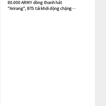
80.000 ARMY đồng thanh hát
"Arirang", BTS tái khởi động chặng
lưu diễn Bắc Mỹ tại New York – New
Jersey