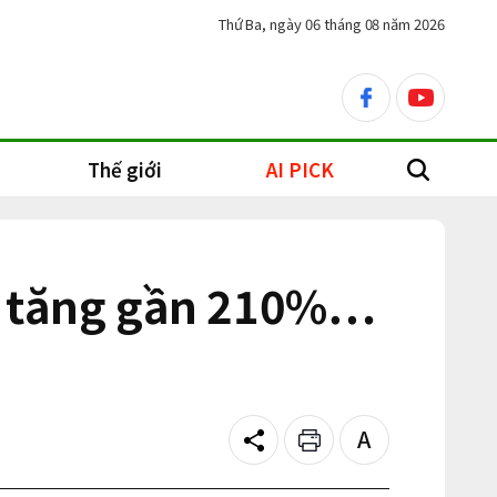
Thứ Ba, ngày 06 tháng 08 năm 2026
facebook
youtube
Thế giới
AI PICK
search
am tăng gần 210%…
Share
Print
Text
size