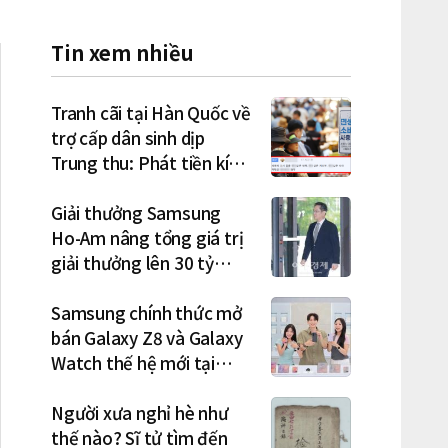
Tin xem nhiều
Tranh cãi tại Hàn Quốc về
trợ cấp dân sinh dịp
Trung thu: Phát tiền kích
cầu hay gánh nặng cho
tương lai?
Giải thưởng Samsung
Ho-Am nâng tổng giá trị
giải thưởng lên 30 tỷ
won, Chủ tịch Lee Jae-
yong tham dự lễ trao giải
Samsung chính thức mở
năm thứ 5 liên tiếp
bán Galaxy Z8 và Galaxy
Watch thế hệ mới tại
Hàn Quốc, lập kỷ lục 1,44
triệu đơn đặt trước
Người xưa nghỉ hè như
thế nào? Sĩ tử tìm đến