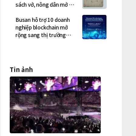
sách vở, nông dân mở hội
"rửa cuốc" sau mùa vụ
Busan hỗ trợ 10 doanh
nghiệp blockchain mở
rộng sang thị trường
Việt Nam
Tin ảnh