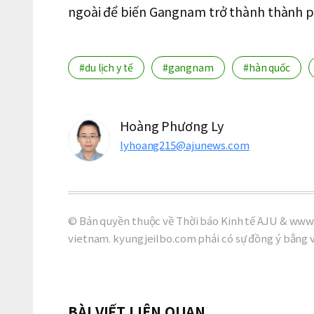
ngoài để biến Gangnam trở thành thành phố
#du lịch y tế
#gangnam
#hàn quốc
Hoàng Phương Ly
lyhoang215@ajunews.com
© Bản quyền thuộc về Thời báo Kinh tế AJU & www.
vietnam. kyungjeilbo.com phải có sự đồng ý bằng 
BÀI VIẾT LIÊN QUAN