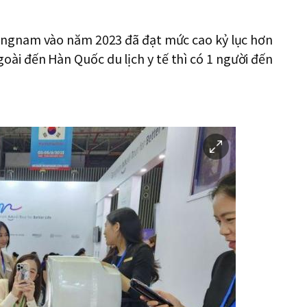
Gangnam vào năm 2023 đã đạt mức cao kỷ lục hơn
goài đến Hàn Quốc du lịch y tế thì có 1 người đến
이
미
지
확
대