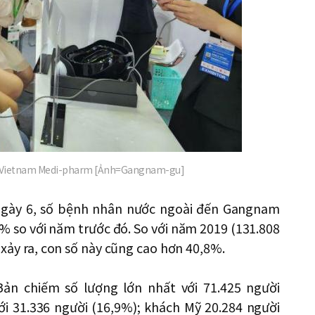
hợ Vietnam Medi-pharm [Ảnh=Gangnam-gu]
gày 6, số bệnh nhân nước ngoài đến Gangnam
% so với năm trước đó. So với năm 2019 (131.808
9 xảy ra, con số này cũng cao hơn 40,8%.
Bản chiếm số lượng lớn nhất với 71.425 người
ới 31.336 người (16,9%); khách Mỹ 20.284 người