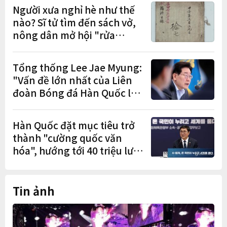
đơn đặt trước
Người xưa nghỉ hè như thế
nào? Sĩ tử tìm đến sách vở,
nông dân mở hội "rửa
cuốc" sau mùa vụ
Tổng thống Lee Jae Myung:
"Vấn đề lớn nhất của Liên
đoàn Bóng đá Hàn Quốc là
cơ cấu thiếu dân chủ và tình
trạng nắm quyền quá lâu"
Hàn Quốc đặt mục tiêu trở
thành "cường quốc văn
hóa", hướng tới 40 triệu lượt
khách quốc tế
Tin ảnh