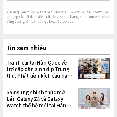
© Bản quyền thuộc về Thời báo Kinh tế AJU & www.ajunews.com: Việc
sử dụng các nội dung đăng tải trên vietnam. kyungjeilbo.com phải có sự
đồng ý bằng văn bản của Aju News Corporation.
Tin xem nhiều
Tranh cãi tại Hàn Quốc về
trợ cấp dân sinh dịp Trung
thu: Phát tiền kích cầu hay
gánh nặng cho tương lai?
Samsung chính thức mở
bán Galaxy Z8 và Galaxy
Watch thế hệ mới tại Hàn
Quốc, lập kỷ lục 1,44 triệu