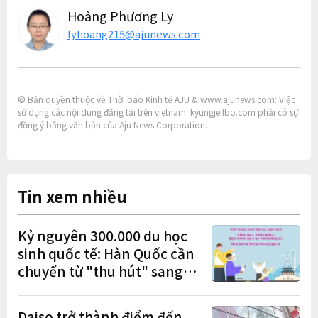
Hoàng Phương Ly
lyhoang215@ajunews.com
© Bản quyền thuộc về Thời báo Kinh tế AJU & www.ajunews.com: Việc
sử dụng các nội dung đăng tải trên vietnam. kyungjeilbo.com phải có sự
đồng ý bằng văn bản của Aju News Corporation.
Tin xem nhiều
Kỷ nguyên 300.000 du học
sinh quốc tế: Hàn Quốc cần
chuyển từ "thu hút" sang
"học tập – việc làm – định
cư"
Daiso trở thành điểm đến