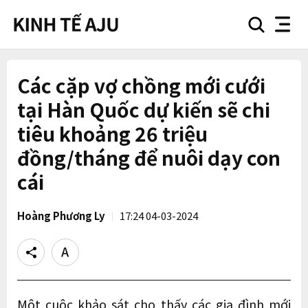
search
nav
button
button
Các cặp vợ chồng mới cưới
tại Hàn Quốc dự kiến sẽ chi
tiêu khoảng 26 triệu
đồng/tháng để nuôi dạy con
cái
Hoàng Phương Ly
17:24 04-03-2024
Share
Text
size
Một cuộc khảo sát cho thấy các gia đình mới