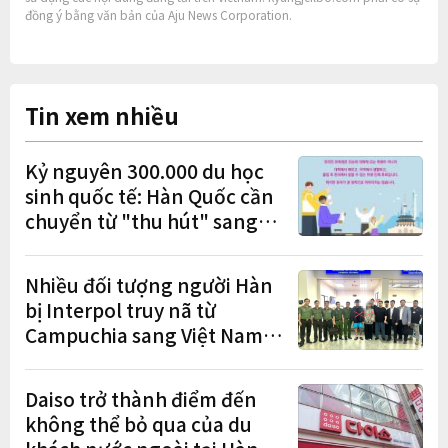
đồng ý bằng văn bản của Aju News Corporation.
Tin xem nhiều
Kỷ nguyên 300.000 du học
sinh quốc tế: Hàn Quốc cần
chuyển từ "thu hút" sang
"học tập – việc làm – định
cư"
Nhiều đối tượng người Hàn
bị Interpol truy nã từ
Campuchia sang Việt Nam
lần lượt sa lưới
Daiso trở thành điểm đến
không thể bỏ qua của du