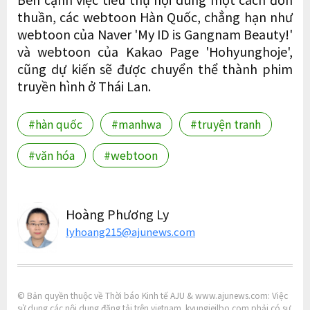
thuần, các webtoon Hàn Quốc, chẳng hạn như
webtoon của Naver 'My ID is Gangnam Beauty!'
và webtoon của Kakao Page 'Hohyunghoje',
cũng dự kiến ​​sẽ được chuyển thể thành phim
truyền hình ở Thái Lan.
#hàn quốc
#manhwa
#truyện tranh
#văn hóa
#webtoon
Hoàng Phương Ly
lyhoang215@ajunews.com
© Bản quyền thuộc về Thời báo Kinh tế AJU & www.ajunews.com: Việc
sử dụng các nội dung đăng tải trên vietnam. kyungjeilbo.com phải có sự