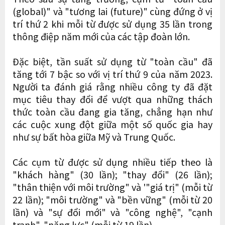
(global)" và "tương lai (future)" cùng đứng ở vị
trí thứ 2 khi mỗi từ được sử dụng 35 lần trong
thông điệp năm mới của các tập đoàn lớn.
Đặc biệt, tần suất sử dụng từ "toàn cầu" đã
tăng tới 7 bậc so với vị trí thứ 9 của năm 2023.
Người ta đánh giá rằng nhiều công ty đã đặt
mục tiêu thay đổi để vượt qua những thách
thức toàn cầu đang gia tăng, chẳng hạn như
các cuộc xung đột giữa một số quốc gia hay
như sự bất hòa giữa Mỹ và Trung Quốc.
Các cụm từ được sử dụng nhiều tiếp theo là
"khách hàng" (30 lần); "thay đổi" (26 lần);
"thân thiện với môi trường" và '"giá trị" (mỗi từ
22 lần); "môi trường" và "bền vững" (mỗi từ 20
lần) và "sự đổi mới" và "công nghệ", "cạnh
tranh", "năng lực" (mỗi từ 19 lần).