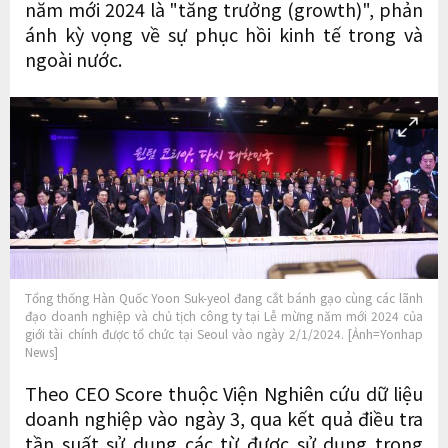
năm mới 2024 là "tăng trưởng (growth)", phản
ánh kỳ vọng về sự phục hồi kinh tế trong và
ngoài nước.
Tổng thống Hàn Quốc Yoon Suk-yeol đang cắt bánh gạo cùng các lãnh
đạo doanh nghiệp và chủ tịch công ty tại Lễ mừng năm mới 2024 của
giới tài chính được tổ chức tại Seoul vào ngày 2/1/2024. [Ảnh=Yonhap
News]
Theo CEO Score thuộc Viện Nghiên cứu dữ liệu
doanh nghiệp vào ngày 3, qua kết quả điều tra
tần suất sử dụng các từ được sử dụng trong